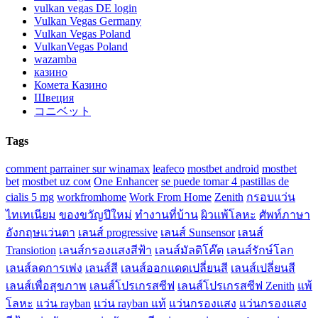
vulkan vegas DE login
Vulkan Vegas Germany
Vulkan Vegas Poland
VulkanVegas Poland
wazamba
казино
Комета Казино
Швеция
コニベット
Tags
comment parrainer sur winamax
leafeco
mostbet android
mostbet
bet
mostbet uz сом
One Enhancer
se puede tomar 4 pastillas de
cialis 5 mg
workfromhome
Work From Home
Zenith
กรอบแว่น
ไทเทเนียม
ของขวัญปีใหม่
ทำงานที่บ้าน
ผิวแพ้โลหะ
ศัพท์ภาษา
อังกฤษแว่นตา
เลนส์ progressive
เลนส์ Sunsensor
เลนส์
Transiotion
เลนส์กรองแสงสีฟ้า
เลนส์มัลติโค๊ต
เลนส์รักษ์โลก
เลนส์ลดการเพ่ง
เลนส์สี
เลนส์ออกแดดเปลี่ยนสี
เลนส์เปลี่ยนสี
เลนส์เพื่อสุขภาพ
เลนส์โปรเกรสซีฟ
เลนส์โปรเกรสซีฟ Zenith
แพ้
โลหะ
แว่น rayban
แว่น rayban แท้
แว่นกรองแสง
แว่นกรองแสง