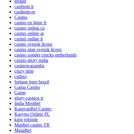
Brand
casibom tr
casibom-tg
Casino
casino en ligne fr
casino onlina ca
casino online ar
casinò online it
casino svensk licens
casino utan svensk licens
casino zonder crucks netherlands
casino-glory india
casinowazamba
crazy time
csdino
fortune tiger brazil
Gama Casino
Game
glory-casinos tr
India Mostbet
KaravanBet Casino
Kasyno Online PL
king johnnie
Maribet casino TR
Masalbet