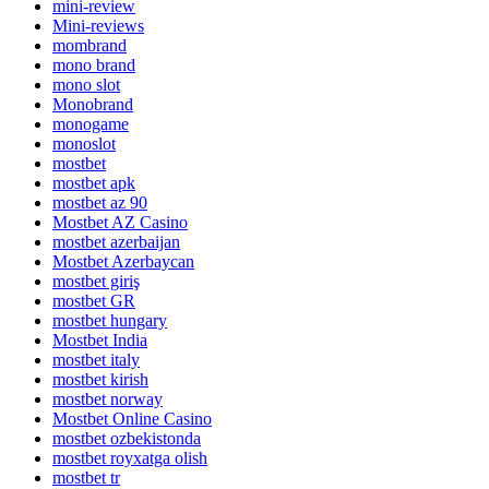
mini-review
Mini-reviews
mombrand
mono brand
mono slot
Monobrand
monogame
monoslot
mostbet
mostbet apk
mostbet az 90
Mostbet AZ Casino
mostbet azerbaijan
Mostbet Azerbaycan
mostbet giriş
mostbet GR
mostbet hungary
Mostbet India
mostbet italy
mostbet kirish
mostbet norway
Mostbet Online Casino
mostbet ozbekistonda
mostbet royxatga olish
mostbet tr