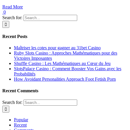
Read More
0
Search for:
Recent Posts
Maîtriser les cotes pour gagner au 31bet Casino
Ruby Slots Casino : Approches Mathématiques pour des
Victoires Imposantes
Shuffle Casino : Les Mathématiques au Cœur du Jeu
SlotsPalace Casino : Comment Booster Vos Gains avec les
Probabilités
How Avoidant Personalities Approach Foot Fetish Porn
Recent Comments
Search for:
Popular
Recent