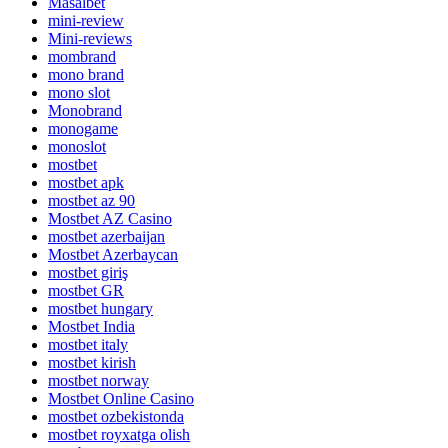
Masalbet
mini-review
Mini-reviews
mombrand
mono brand
mono slot
Monobrand
monogame
monoslot
mostbet
mostbet apk
mostbet az 90
Mostbet AZ Casino
mostbet azerbaijan
Mostbet Azerbaycan
mostbet giriş
mostbet GR
mostbet hungary
Mostbet India
mostbet italy
mostbet kirish
mostbet norway
Mostbet Online Casino
mostbet ozbekistonda
mostbet royxatga olish