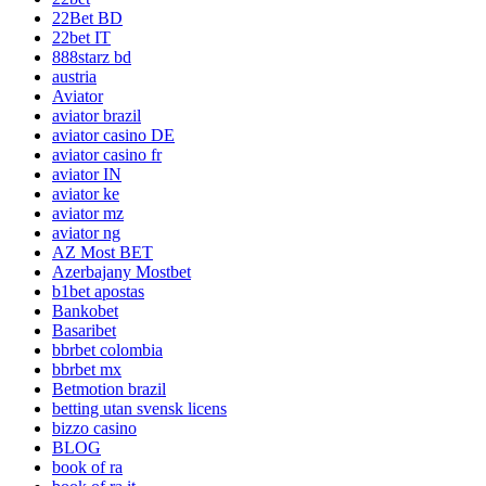
22Bet BD
22bet IT
888starz bd
austria
Aviator
aviator brazil
aviator casino DE
aviator casino fr
aviator IN
aviator ke
aviator mz
aviator ng
AZ Most BET
Azerbajany Mostbet
b1bet apostas
Bankobet
Basaribet
bbrbet colombia
bbrbet mx
Betmotion brazil
betting utan svensk licens
bizzo casino
BLOG
book of ra