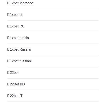
1xbet Morocco
1xbet pt
1xbet RU
1xbet russia
1xbet Russian
1xbet russian1
22bet
22Bet BD
22bet IT