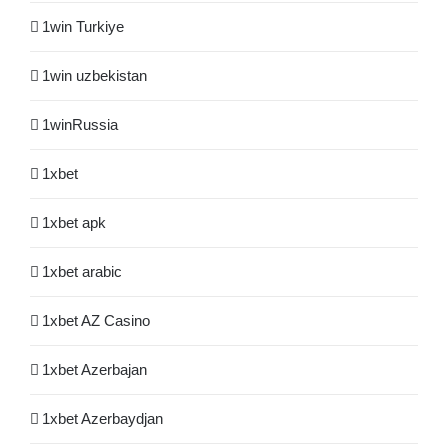
1win Turkiye
1win uzbekistan
1winRussia
1xbet
1xbet apk
1xbet arabic
1xbet AZ Casino
1xbet Azerbajan
1xbet Azerbaydjan