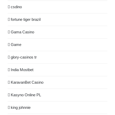
csdino
fortune tiger brazil
Gama Casino
Game
glory-casinos tr
India Mostbet
KaravanBet Casino
Kasyno Online PL
king johnnie