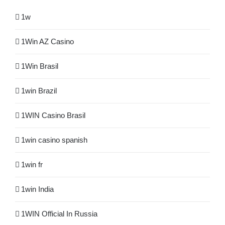
1w
1Win AZ Casino
1Win Brasil
1win Brazil
1WIN Casino Brasil
1win casino spanish
1win fr
1win India
1WIN Official In Russia