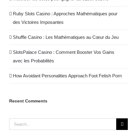
Ruby Slots Casino : Approches Mathématiques pour
des Victoires Imposantes
Shuffle Casino : Les Mathématiques au Cœur du Jeu
SlotsPalace Casino : Comment Booster Vos Gains
avec les Probabilités
How Avoidant Personalities Approach Foot Fetish Porn
Recent Comments
Search
for: