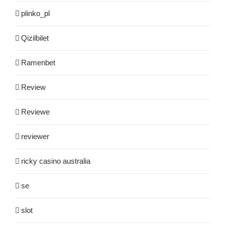
plinko_pl
Qizilbilet
Ramenbet
Review
Reviewe
reviewer
ricky casino australia
se
slot