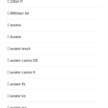
22bet IT
888starz bd
austria
Aviator
aviator brazil
aviator casino DE
aviator casino fr
aviator IN
aviator ke
aviator mz