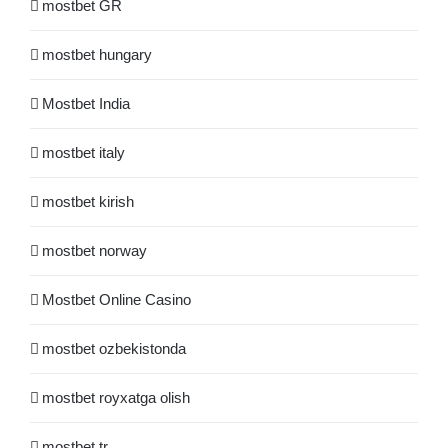
mostbet GR
mostbet hungary
Mostbet India
mostbet italy
mostbet kirish
mostbet norway
Mostbet Online Casino
mostbet ozbekistonda
mostbet royxatga olish
mostbet tr