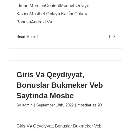
Idman MərcləriContentMosbet Onlayn
KazinoMostbet Onlayn Kazi̇noÇökmə
BonusuAndroid Və
Read More
0
Giris Və Qeydiyyat,
Bonuslar Bukmeker Veb
Saytında Mosbe
By
admin
|
September 18th, 2022
|
mostbet az 90
Giris Və Qeydiyyat, Bonuslar Bukmeker Veb