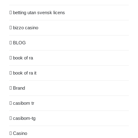
betting utan svensk licens
bizzo casino
BLOG
book of ra
book of ra it
Brand
casibom tr
casibom-tg
Casino