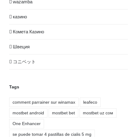
wazamba
казино
Комета Казино
Швеция
コニベット
Tags
comment parrainer sur winamax
leafeco
mostbet android
mostbet bet
mostbet uz сом
One Enhancer
se puede tomar 4 pastillas de cialis 5 mg