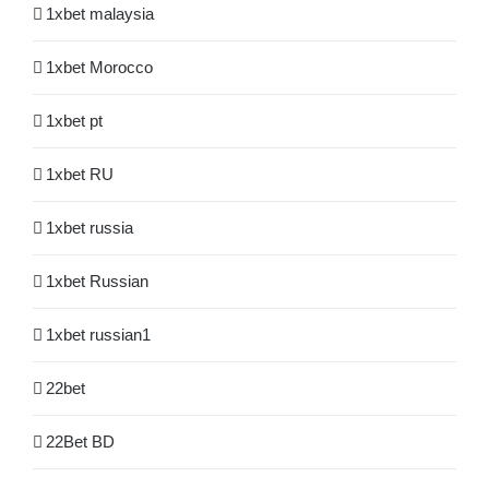
1xbet malaysia
1xbet Morocco
1xbet pt
1xbet RU
1xbet russia
1xbet Russian
1xbet russian1
22bet
22Bet BD