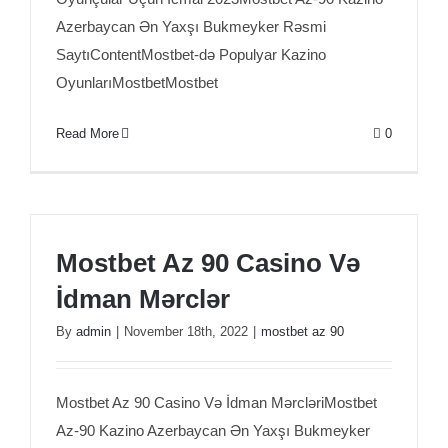
Azerbaycan Ən Yaxşı Bukmeyker Rəsmi
SaytıContentMostbet-də Populyar Kazino
OyunlarıMostbetMostbet
Read More
0
Mostbet Az 90 Casino Və
İdman Mərclər
By
admin
|
November 18th, 2022
|
mostbet az 90
Mostbet Az 90 Casino Və İdman MərcləriMostbet
Az-90 Kazino Azerbaycan Ən Yaxşı Bukmeyker