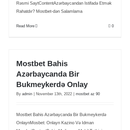
Rəsmi SaytContentAzərbaycandan Istifadə Etmək
Rahatdır? Mostbet-dən Salamlama
Read More
0
Mostbet Bahis
Azərbaycanda Bir
Bukmeykerdə Onlay
By
admin
|
November 13th, 2022
|
mostbet az 90
Mostbet Bahis Azərbaycanda Bir Bukmeykerdə
OnlaynMosbet: Onlayn Kazino Və Idman