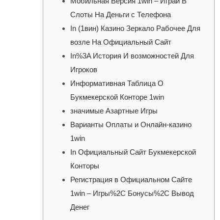
Мобильная Версия 1win – Играй В
Слоты На Деньги с Телефона
In (1вин) Казино Зеркало Рабочее Для
возле На Официальный Сайт
In%3A История И возможностей Для
Игроков
Информативная Таблица О
Букмекерской Конторе 1win
значимые Азартные Игры
Варианты Оплаты и Онлайн-казино
1win
In Официальный Сайт Букмекерской
Конторы
Регистрация в Официальном Сайте
1win – Игры%2C Бонусы%2C Вывод
Денег