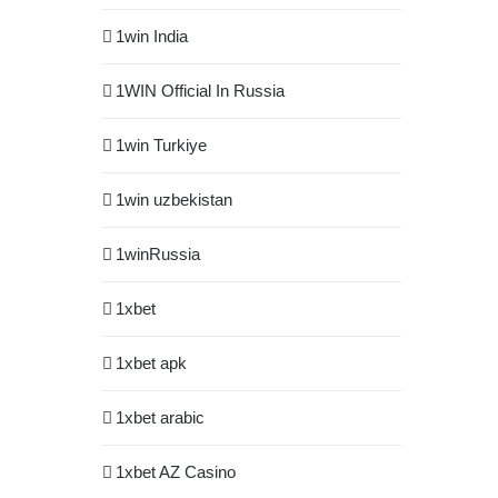
1win India
1WIN Official In Russia
1win Turkiye
1win uzbekistan
1winRussia
1xbet
1xbet apk
1xbet arabic
1xbet AZ Casino