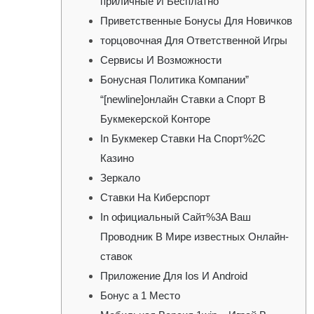
приличные И Бесплатно
Приветственные Бонусы Для Новичков
торцовочная Для Ответственной Игры
Сервисы И Возможности
Бонусная Политика Компании”
“[newline]онлайн Ставки а Спорт В
Букмекерской Конторе
In Букмекер Ставки На Спорт%2C
Казино
Зеркало
Ставки На Киберспорт
In официальный Сайт%3A Ваш
Проводник В Мире известных Онлайн-
ставок
Приложение Для Ios И Android
Бонус а 1 Место