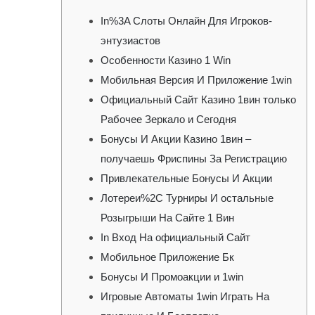
In%3A Слоты Онлайн Для Игроков-
энтузиастов
Особенности Казино 1 Win
Мобильная Версия И Приложение 1win
Официальный Сайт Казино 1вин только
Рабочее Зеркало и Сегодня
Бонусы И Акции Казино 1вин –
получаешь Фриспины За Регистрацию
Привлекательные Бонусы И Акции
Лотереи%2C Турниры И остальные
Розыгрыши На Сайте 1 Вин
In Вход На официальный Сайт
Мобильное Приложение Бк
Бонусы И Промоакции и 1win
Игровые Автоматы 1win Играть На