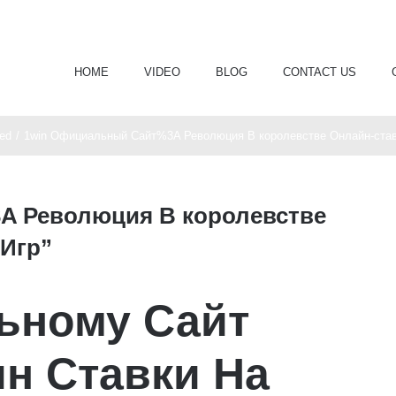
HOME
VIDEO
BLOG
CONTACT US
ed
/
1win Официальный Сайт%3A Революция В королевстве Онлайн-став
A Революция В королевстве
 Игр”
ьному Сайт
н Ставки На