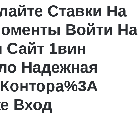
лайте Ставки На
оменты Войти На
 Сайт 1вин
ло Надежная
 Контора%3A
же Вход