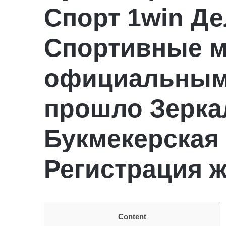
Спорт 1win Де
Спортивные м
официальным
прошло Зерка
Букмекерская
Регистрация 
Content