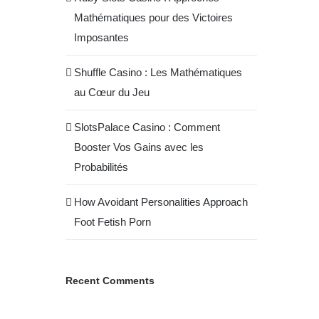
Mathématiques pour des Victoires
Imposantes
Shuffle Casino : Les Mathématiques
au Cœur du Jeu
SlotsPalace Casino : Comment
Booster Vos Gains avec les
Probabilités
How Avoidant Personalities Approach
Foot Fetish Porn
Recent Comments