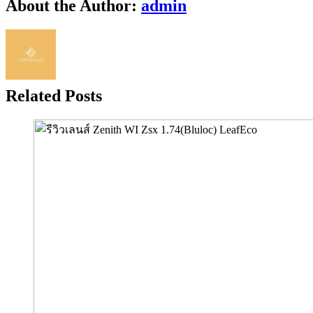
Facebook
Twitter
Reddit
LinkedIn
WhatsApp
Tumblr
Pinterest
About the Author:
admin
Related Posts