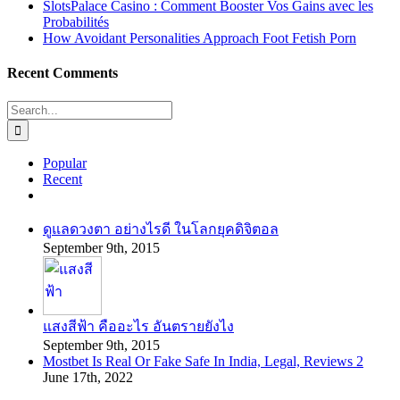
SlotsPalace Casino : Comment Booster Vos Gains avec les
Probabilités
How Avoidant Personalities Approach Foot Fetish Porn
Recent Comments
Search
for:
Popular
Recent
Comments
ดูแลดวงตา อย่างไรดี ในโลกยุคดิจิตอล
September 9th, 2015
แสงสีฟ้า คืออะไร อันตรายยังไง
September 9th, 2015
Mostbet Is Real Or Fake Safe In India, Legal, Reviews 2
June 17th, 2022