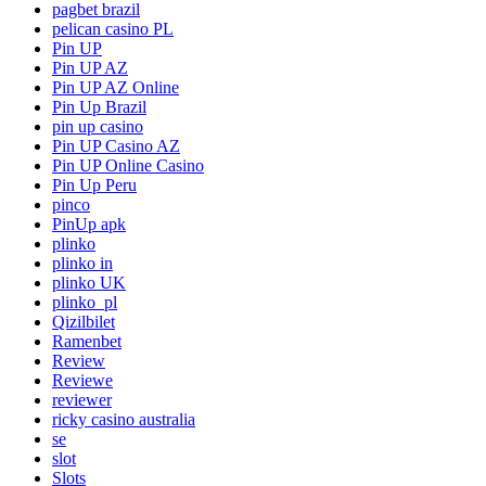
pagbet brazil
pelican casino PL
Pin UP
Pin UP AZ
Pin UP AZ Online
Pin Up Brazil
pin up casino
Pin UP Casino AZ
Pin UP Online Casino
Pin Up Peru
pinco
PinUp apk
plinko
plinko in
plinko UK
plinko_pl
Qizilbilet
Ramenbet
Review
Reviewe
reviewer
ricky casino australia
se
slot
Slots