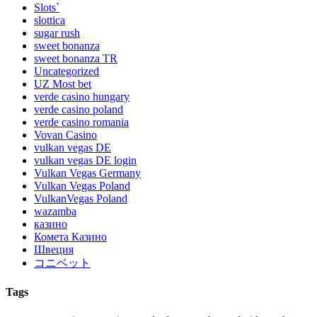
Slots`
slottica
sugar rush
sweet bonanza
sweet bonanza TR
Uncategorized
UZ Most bet
verde casino hungary
verde casino poland
verde casino romania
Vovan Casino
vulkan vegas DE
vulkan vegas DE login
Vulkan Vegas Germany
Vulkan Vegas Poland
VulkanVegas Poland
wazamba
казино
Комета Казино
Швеция
コニベット
Tags