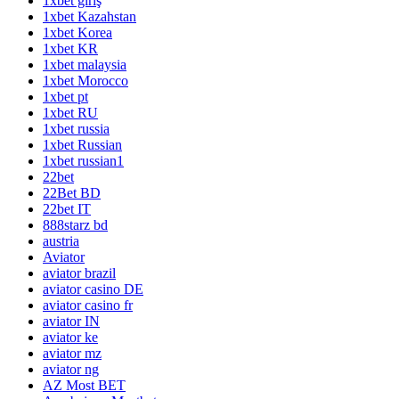
1xbet giriş
1xbet Kazahstan
1xbet Korea
1xbet KR
1xbet malaysia
1xbet Morocco
1xbet pt
1xbet RU
1xbet russia
1xbet Russian
1xbet russian1
22bet
22Bet BD
22bet IT
888starz bd
austria
Aviator
aviator brazil
aviator casino DE
aviator casino fr
aviator IN
aviator ke
aviator mz
aviator ng
AZ Most BET