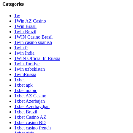
Categories
1w
1Win AZ Casino
1Win Brasil
1win Brazil
1WIN Casino Brasil
1win casino spanish
1win fr
1win India
1WIN Official In Russia
1win Turkiye
1win uzbekistan
1winRussia
1xbet
1xbet apk
1xbet arabic
1xbet AZ Casino
1xbet Azerbajan
1xbet Azerbaydjan
1xbet Brazil
1xbet Casino AZ
1xbet casino BD
1xbet casino french