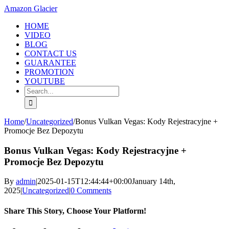
Skip
Amazon Glacier
to
HOME
content
VIDEO
BLOG
CONTACT US
GUARANTEE
PROMOTION
YOUTUBE
Search
for:
Home
/
Uncategorized
/
Bonus Vulkan Vegas: Kody Rejestracyjne +
Promocje Bez Depozytu
Bonus Vulkan Vegas: Kody Rejestracyjne +
Promocje Bez Depozytu
By
admin
|
2025-01-15T12:44:44+00:00
January 14th,
2025
|
Uncategorized
|
0 Comments
Share This Story, Choose Your Platform!