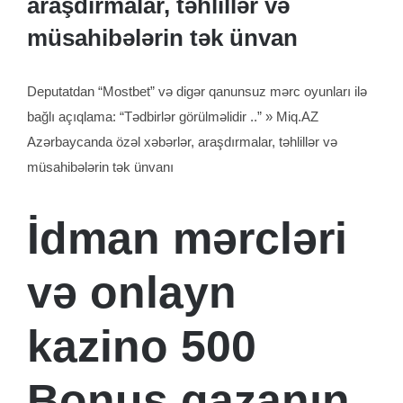
araşdırmalar, təhlillər və
müsahibələrin tək ünvan
Deputatdan “Mostbet” və digər qanunsuz mərc oyunları ilə
bağlı açıqlama: “Tədbirlər görülməlidir ..” » Miq.AZ
Azərbaycanda özəl xəbərlər, araşdırmalar, təhlillər və
müsahibələrin tək ünvanı
İdman mərcləri
və onlayn
kazino 500
Bonus qazanın