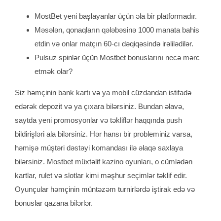
MostBet yeni başlayanlar üçün əla bir platformadır.
Məsələn, qonaqların qələbəsinə 1000 manata bahis
etdin və onlar matçın 60-cı dəqiqəsində irəlilədilər.
Pulsuz spinlər üçün Mostbet bonuslarını necə mərc
etmək olar?
Siz həmçinin bank kartı və ya mobil cüzdandan istifadə
edərək depozit və ya çıxara bilərsiniz. Bundan əlavə,
saytda yeni promosyonlar və təkliflər haqqında push
bildirişləri ala bilərsiniz. Hər hansı bir probleminiz varsa,
həmişə müştəri dəstəyi komandası ilə əlaqə saxlaya
bilərsiniz. Mostbet müxtəlif kazino oyunları, o cümlədən
kartlar, rulet və slotlar kimi məşhur seçimlər təklif edir.
Oyunçular həmçinin müntəzəm turnirlərdə iştirak edə və
bonuslar qazana bilərlər.