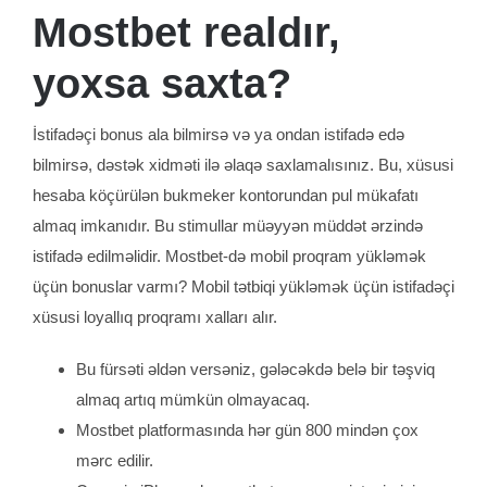
Mostbet realdır,
yoxsa saxta?
İstifadəçi bonus ala bilmirsə və ya ondan istifadə edə
bilmirsə, dəstək xidməti ilə əlaqə saxlamalısınız. Bu, xüsusi
hesaba köçürülən bukmeker kontorundan pul mükafatı
almaq imkanıdır. Bu stimullar müəyyən müddət ərzində
istifadə edilməlidir. Mostbet-də mobil proqram yükləmək
üçün bonuslar varmı? Mobil tətbiqi yükləmək üçün istifadəçi
xüsusi loyallıq proqramı xalları alır.
Bu fürsəti əldən versəniz, gələcəkdə belə bir təşviq
almaq artıq mümkün olmayacaq.
Mostbet platformasında hər gün 800 mindən çox
mərc edilir.