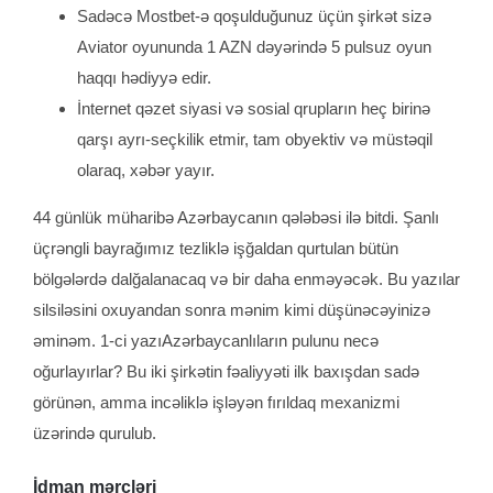
Sadəcə Mostbet-ə qoşulduğunuz üçün şirkət sizə
Aviator oyununda 1 AZN dəyərində 5 pulsuz oyun
haqqı hədiyyə edir.
İnternet qəzet siyasi və sosial qrupların heç birinə
qarşı ayrı-seçkilik etmir, tam obyektiv və müstəqil
olaraq, xəbər yayır.
44 günlük müharibə Azərbaycanın qələbəsi ilə bitdi. Şanlı
üçrəngli bayrağımız tezliklə işğaldan qurtulan bütün
bölgələrdə dalğalanacaq və bir daha enməyəcək. Bu yazılar
silsiləsini oxuyandan sonra mənim kimi düşünəcəyinizə
əminəm. 1-ci yazıAzərbaycanlıların pulunu necə
oğurlayırlar? Bu iki şirkətin fəaliyyəti ilk baxışdan sadə
görünən, amma incəliklə işləyən fırıldaq mexanizmi
üzərində qurulub.
İdman mərcləri