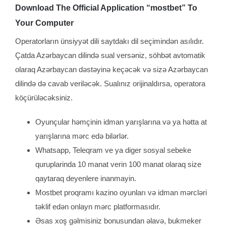
Download The Official Application “mostbet” To
Your Computer
Operatorların ünsiyyət dili saytdakı dil seçimindən asılıdır.
Çatda Azərbaycan dilində sual versəniz, söhbət avtomatik
olaraq Azərbaycan dəstəyinə keçəcək və sizə Azərbaycan
dilində də cavab veriləcək. Sualınız orijinaldırsa, operatora
köçürüləcəksiniz.
Oyunçular həmçinin idman yarışlarına və ya hətta at
yarışlarına mərc edə bilərlər.
Whatsapp, Teleqram ve ya diger sosyal sebeke
quruplarinda 10 manat verin 100 manat olaraq size
qaytaraq deyenlere inanmayin.
Mostbet proqramı kazino oyunları və idman mərcləri
təklif edən onlayn mərc platformasıdır.
Əsas xoş gəlmisiniz bonusundan əlavə, bukmeker