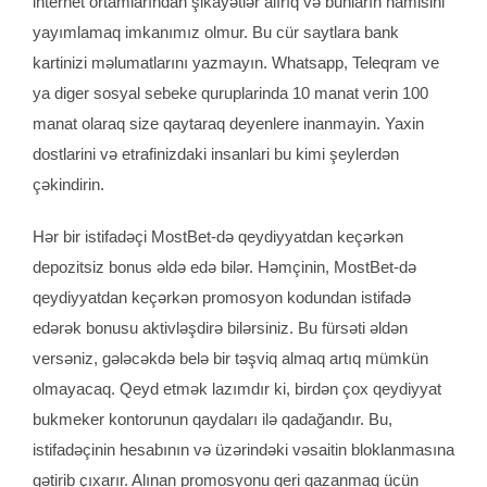
internet ortamlarından şikayətlər alırıq və bunların hamisini
yayımlamaq imkanımız olmur. Bu cür saytlara bank
kartinizi məlumatlarını yazmayın. Whatsapp, Teleqram ve
ya diger sosyal sebeke quruplarinda 10 manat verin 100
manat olaraq size qaytaraq deyenlere inanmayin. Yaxin
dostlarini və etrafinizdaki insanlari bu kimi şeylerdən
çəkindirin.
Hər bir istifadəçi MostBet-də qeydiyyatdan keçərkən
depozitsiz bonus əldə edə bilər. Həmçinin, MostBet-də
qeydiyyatdan keçərkən promosyon kodundan istifadə
edərək bonusu aktivləşdirə bilərsiniz. Bu fürsəti əldən
versəniz, gələcəkdə belə bir təşviq almaq artıq mümkün
olmayacaq. Qeyd etmək lazımdır ki, birdən çox qeydiyyat
bukmeker kontorunun qaydaları ilə qadağandır. Bu,
istifadəçinin hesabının və üzərindəki vəsaitin bloklanmasına
gətirib çıxarır. Alınan promosyonu geri qazanmaq üçün