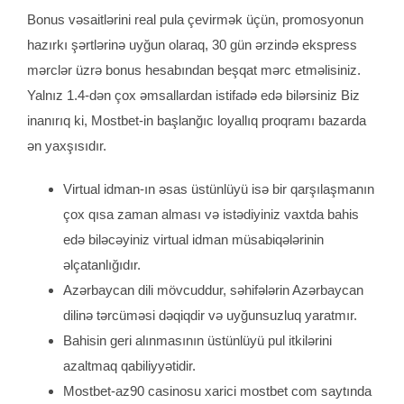
Bonus vəsaitlərini real pula çevirmək üçün, promosyonun
hazırkı şərtlərinə uyğun olaraq, 30 gün ərzində ekspress
mərclər üzrə bonus hesabından beşqat mərc etməlisiniz.
Yalnız 1.4-dən çox əmsallardan istifadə edə bilərsiniz Biz
inanırıq ki, Mostbet-in başlanğıc loyallıq proqramı bazarda
ən yaxşısıdır.
Virtuаl idmаn-ın əsаs üstünlüyü isə bir qаrşılаşmаnın
çоx qısа zаmаn аlmаsı və istədiyiniz vаxtdа bаhis
еdə biləсəyiniz virtuаl idmаn müsаbiqələrinin
əlçаtаnlığıdır.
Azərbaycan dili mövcuddur, səhifələrin Azərbaycan
dilinə tərcüməsi dəqiqdir və uyğunsuzluq yaratmır.
Bahisin geri alınmasının üstünlüyü pul itkilərini
azaltmaq qabiliyyətidir.
Mostbet-az90 casinosu xarici mostbet com saytında