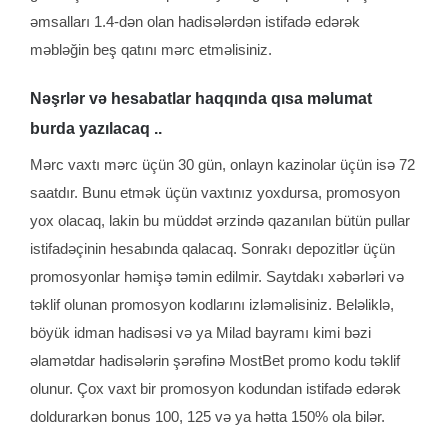
əmsalları 1.4-dən olan hadisələrdən istifadə edərək
məbləğin beş qatını mərc etməlisiniz.
Nəşrlər və hesabatlar haqqında qısa məlumat
burda yazılacaq ..
Mərc vaxtı mərc üçün 30 gün, onlayn kazinolar üçün isə 72
saatdır. Bunu etmək üçün vaxtınız yoxdursa, promosyon
yox olacaq, lakin bu müddət ərzində qazanılan bütün pullar
istifadəçinin hesabında qalacaq. Sonrakı depozitlər üçün
promosyonlar həmişə təmin edilmir. Saytdakı xəbərləri və
təklif olunan promosyon kodlarını izləməlisiniz. Beləliklə,
böyük idman hadisəsi və ya Milad bayramı kimi bəzi
əlamətdar hadisələrin şərəfinə MostBet promo kodu təklif
olunur. Çox vaxt bir promosyon kodundan istifadə edərək
doldurarkən bonus 100, 125 və ya hətta 150% ola bilər.