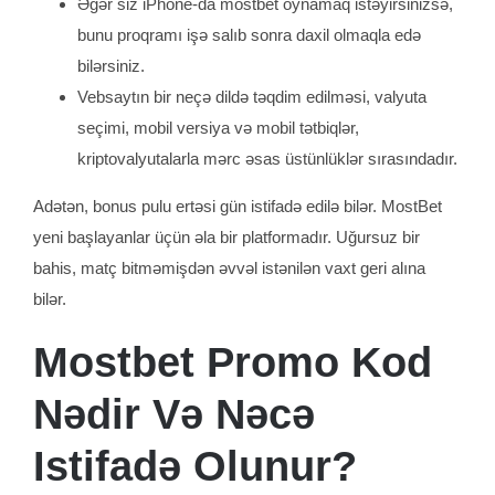
Əgər siz iPhone-da mostbet oynamaq istəyirsinizsə,
bunu proqramı işə salıb sonra daxil olmaqla edə
bilərsiniz.
Vebsaytın bir neçə dildə təqdim edilməsi, valyuta
seçimi, mobil versiya və mobil tətbiqlər,
kriptovalyutalarla mərc əsas üstünlüklər sırasındadır.
Adətən, bonus pulu ertəsi gün istifadə edilə bilər. MostBet
yeni başlayanlar üçün əla bir platformadır. Uğursuz bir
bahis, matç bitməmişdən əvvəl istənilən vaxt geri alına
bilər.
Mostbet Promo Kod
Nədir Və Nəcə
Istifadə Olunur?