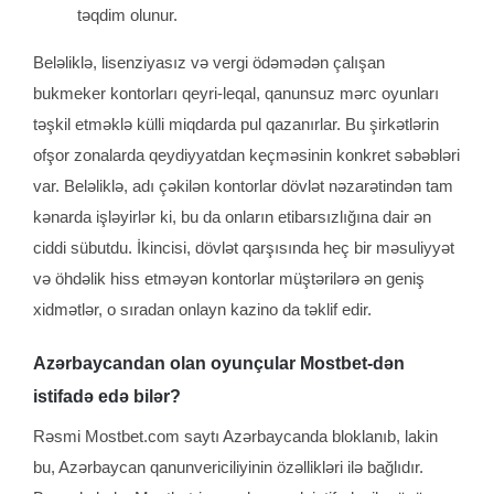
təqdim olunur.
Beləliklə, lisenziyasız və vergi ödəmədən çalışan
bukmeker kontorları qeyri-leqal, qanunsuz mərc oyunları
təşkil etməklə külli miqdarda pul qazanırlar. Bu şirkətlərin
ofşor zonalarda qeydiyyatdan keçməsinin konkret səbəbləri
var. Beləliklə, adı çəkilən kontorlar dövlət nəzarətindən tam
kənarda işləyirlər ki, bu da onların etibarsızlığına dair ən
ciddi sübutdu. İkincisi, dövlət qarşısında heç bir məsuliyyət
və öhdəlik hiss etməyən kontorlar müştərilərə ən geniş
xidmətlər, o sıradan onlayn kazino da təklif edir.
Azərbaycandan olan oyunçular Mostbet-dən
istifadə edə bilər?
Rəsmi Mostbet.com saytı Azərbaycanda bloklanıb, lakin
bu, Azərbaycan qanunvericiliyinin özəllikləri ilə bağlıdır.