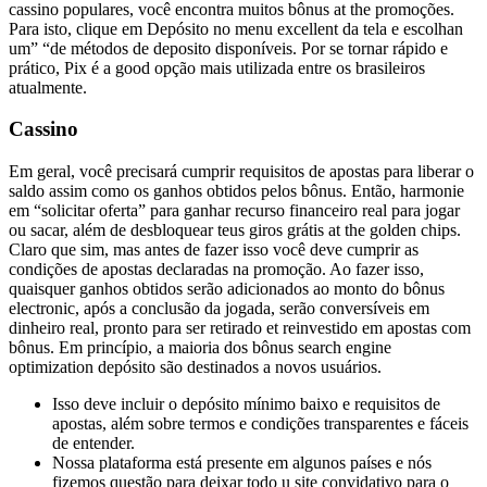
cassino populares, você encontra muitos bônus at the promoções.
Para isto, clique em Depósito no menu excellent da tela e escolhan
um” “de métodos de deposito disponíveis. Por se tornar rápido e
prático, Pix é a good opção mais utilizada entre os brasileiros
atualmente.
Cassino
Em geral, você precisará cumprir requisitos de apostas para liberar o
saldo assim como os ganhos obtidos pelos bônus. Então, harmonie
em “solicitar oferta” para ganhar recurso financeiro real para jogar
ou sacar, além de desbloquear teus giros grátis at the golden chips.
Claro que sim, mas antes de fazer isso você deve cumprir as
condições de apostas declaradas na promoção. Ao fazer isso,
quaisquer ganhos obtidos serão adicionados ao monto do bônus
electronic, após a conclusão da jogada, serão conversíveis em
dinheiro real, pronto para ser retirado et reinvestido em apostas com
bônus. Em princípio, a maioria dos bônus search engine
optimization depósito são destinados a novos usuários.
Isso deve incluir o depósito mínimo baixo e requisitos de
apostas, além sobre termos e condições transparentes e fáceis
de entender.
Nossa plataforma está presente em algunos países e nós
fizemos questão para deixar todo u site convidativo para o