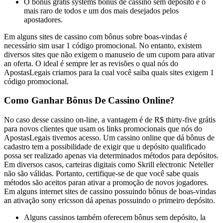
O bônus grátis systems bônus de cassino sem depósito é o
mais raro de todos e um dos mais desejados pelos
apostadores.
Em alguns sites de cassino com bônus sobre boas-vindas é
necessário sim usar 1 código promocional. No entanto, existem
diversos sites que não exigem o manuseio de um cupom para ativar
an oferta. O ideal é sempre ler as revisões o qual nós do
ApostasLegais criamos para la cual você saiba quais sites exigem 1
código promocional.
Como Ganhar Bônus De Cassino Online?
No caso desse cassino on-line, a vantagem é de R$ thirty-five grátis
para novos clientes que usam os links promocionais que nós do
ApostasLegais tivemos acesso. Um cassino online que dá bônus de
cadastro tem a possibilidade de exigir que u depósito qualificado
possa ser realizado apenas via determinados métodos para depósitos.
Em diversos casos, carteiras digitais como Skrill electronic Neteller
não são válidas. Portanto, certifique-se de que você sabe quais
métodos são aceitos paran ativar a promoção de novos jogadores.
Em alguns internet sites de cassino possuindo bônus de boas-vindas
an ativação sony ericsson dá apenas possuindo o primeiro depósito.
Alguns cassinos também oferecem bônus sem depósito, la