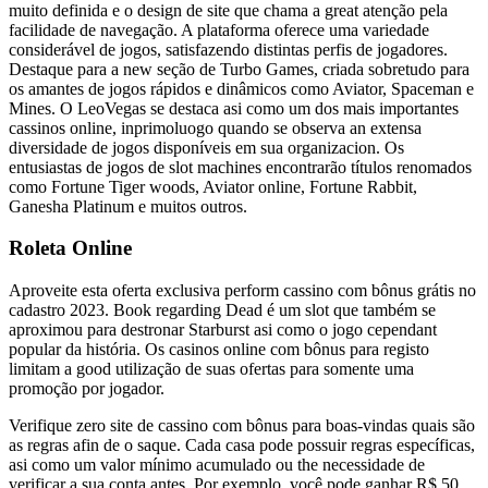
muito definida e o design de site que chama a great atenção pela
facilidade de navegação. A plataforma oferece uma variedade
considerável de jogos, satisfazendo distintas perfis de jogadores.
Destaque para a new seção de Turbo Games, criada sobretudo para
os amantes de jogos rápidos e dinâmicos como Aviator, Spaceman e
Mines. O LeoVegas se destaca asi como um dos mais importantes
cassinos online, inprimoluogo quando se observa an extensa
diversidade de jogos disponíveis em sua organizacion. Os
entusiastas de jogos de slot machines encontrarão títulos renomados
como Fortune Tiger woods, Aviator online, Fortune Rabbit,
Ganesha Platinum e muitos outros.
Roleta Online
Aproveite esta oferta exclusiva perform cassino com bônus grátis no
cadastro 2023. Book regarding Dead é um slot que também se
aproximou para destronar Starburst asi como o jogo cependant
popular da história. Os casinos online com bônus para registo
limitam a good utilização de suas ofertas para somente uma
promoção por jogador.
Verifique zero site de cassino com bônus para boas-vindas quais são
as regras afin de o saque. Cada casa pode possuir regras específicas,
asi como um valor mínimo acumulado ou the necessidade de
verificar a sua conta antes. Por exemplo, você pode ganhar R$ 50