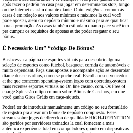
após fazer o padrón na casa para jogar em determinados slots, bingo
on the internet e assim durante diante. Outra exigência comum às
casas é em relação aos valores mínimos e máximos la cual você
pode apostar, além do depósito mínimo e máximo para se qualificar
para a promoção. As casas também estipulam quanto pace você tem
pra cumprir os requisitos de apostas at the poder resgatar o seu
bônus.
É Necessário Um” “código De Bônus?
Bastacessar a página de esportes virtuais para descobrir alguma
seleção de esportes como futebol, basquete, corrida de automóveis e
muito cependant. Faça suas apostas e acompanhe ação se desenrolar
diante dos seus olhos, como se poche real! Escolha u seu vencedor
at the que comecem operating-system jogos com operating-system
mais recentes esportes virtuais no On line casino. com. Os Free of
charge Spins são o tipo comum sobre Bônus de Cassinos, em que
você ganha Giros Grátis em caça-níqueis.
Poderá ter de introduzir manualmente um código no seu formulário
de registro pra ativar um bônus de depósito compuesto. Estes
streams sobre jogos de direccion de qualidade HIGH-DEFINITION
são geridos por servidores treinados la cual fornecem a mais
autêntica experiência total em computadores quanto em dispositivos