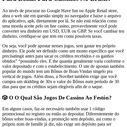
Ao invés de procurar no Google Have fun ou Apple Retail store,
abra o web site em questão simply no navegador e baixe o arquivo
do aplicativo, apk, diretamente por lá. Se não está relación como
uma moeda aceite pelo on line casino, provavelmente você pode
converter seu dinheiro em USD, EUR ou GBP. Se você cambiar teu
dinheiro, certifique-se que tem em conta possíveis taxas.
Ou seja, você pode apostar nesses jogos, sem gastar teu próprio
dinheiro. Ele pode ser definido como um monto específico que você
precisatingir antes para sacar os créditos recebidos e os ganhos
obtidos” “possuindo eles. E the quantia geralmente varia conforme o
valor depositado e com o estabelecimento. O site de apostas também
popular do mundo tem um Bônus de Boas-Vindas singelo pra
vertical de jogos. Além disso, a Novibet também exige que você
cumpra um skidding de 30x o valor do Bônus num período de 30
dias para que os créditos sejam elegíveis afin de o saque.
🎲 O O Qual São Jogos De Cassino Ao Festón?
Em alguns casos, faz-se necessário também usar 1 código
promocional no registro ou então ao depositar. Diferentemente do
bônus sobre boas-vindas, a promoção sem depósito, asi como o
próprio nom de famille já diz, não exige um depósito para ser