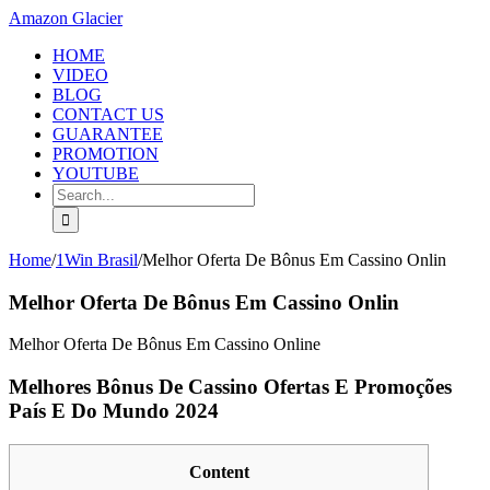
Skip
Amazon Glacier
to
HOME
content
VIDEO
BLOG
CONTACT US
GUARANTEE
PROMOTION
YOUTUBE
Search
for:
Home
/
1Win Brasil
/
Melhor Oferta De Bônus Em Cassino Onlin
Melhor Oferta De Bônus Em Cassino Onlin
Melhor Oferta De Bônus Em Cassino Online
Melhores Bônus De Cassino Ofertas E Promoções
País E Do Mundo 2024
Content