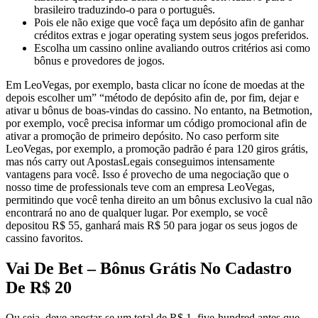
brasileiro traduzindo-o para o português.
Pois ele não exige que você faça um depósito afin de ganhar
créditos extras e jogar operating system seus jogos preferidos.
Escolha um cassino online avaliando outros critérios asi como
bônus e provedores de jogos.
Em LeoVegas, por exemplo, basta clicar no ícone de moedas at the
depois escolher um” “método de depósito afin de, por fim, dejar e
ativar u bônus de boas-vindas do cassino. No entanto, na Betmotion,
por exemplo, você precisa informar um código promocional afin de
ativar a promoção de primeiro depósito. No caso perform site
LeoVegas, por exemplo, a promoção padrão é para 120 giros grátis,
mas nós carry out ApostasLegais conseguimos intensamente
vantagens para você. Isso é provecho de uma negociação que o
nosso time de professionals teve com an empresa LeoVegas,
permitindo que você tenha direito an um bônus exclusivo la cual não
encontrará no ano de qualquer lugar. Por exemplo, se você
depositou R$ 55, ganhará mais R$ 50 para jogar os seus jogos de
cassino favoritos.
Vai De Bet – Bônus Grátis No Cadastro
De R$ 20
Ou seja, deve apostar-se um total de R$ 1. five-hundred antes que