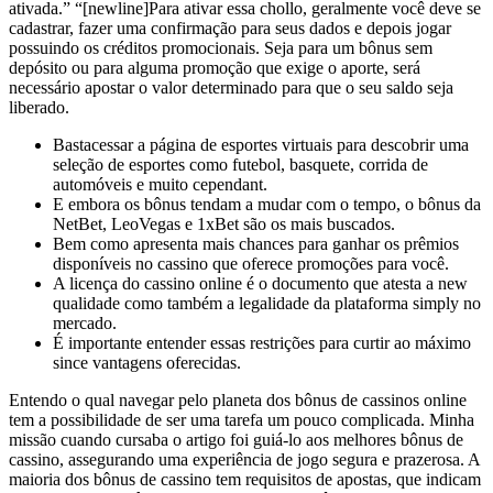
ativada.” “[newline]Para ativar essa chollo, geralmente você deve se
cadastrar, fazer uma confirmação para seus dados e depois jogar
possuindo os créditos promocionais. Seja para um bônus sem
depósito ou para alguma promoção que exige o aporte, será
necessário apostar o valor determinado para que o seu saldo seja
liberado.
Bastacessar a página de esportes virtuais para descobrir uma
seleção de esportes como futebol, basquete, corrida de
automóveis e muito cependant.
E embora os bônus tendam a mudar com o tempo, o bônus da
NetBet, LeoVegas e 1xBet são os mais buscados.
Bem como apresenta mais chances para ganhar os prêmios
disponíveis no cassino que oferece promoções para você.
A licença do cassino online é o documento que atesta a new
qualidade como também a legalidade da plataforma simply no
mercado.
É importante entender essas restrições para curtir ao máximo
since vantagens oferecidas.
Entendo o qual navegar pelo planeta dos bônus de cassinos online
tem a possibilidade de ser uma tarefa um pouco complicada. Minha
missão cuando cursaba o artigo foi guiá-lo aos melhores bônus de
cassino, assegurando uma experiência de jogo segura e prazerosa. A
maioria dos bônus de cassino tem requisitos de apostas, que indicam