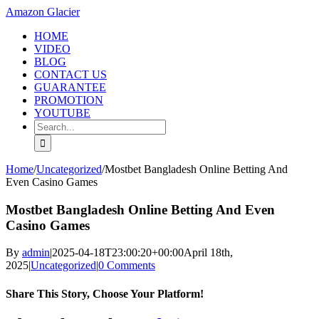
Skip
Amazon Glacier
to
HOME
content
VIDEO
BLOG
CONTACT US
GUARANTEE
PROMOTION
YOUTUBE
Search
for:
Home
/
Uncategorized
/
Mostbet Bangladesh Online Betting And
Even Casino Games
Mostbet Bangladesh Online Betting And Even
Casino Games
By
admin
|
2025-04-18T23:00:20+00:00
April 18th,
2025
|
Uncategorized
|
0 Comments
Share This Story, Choose Your Platform!