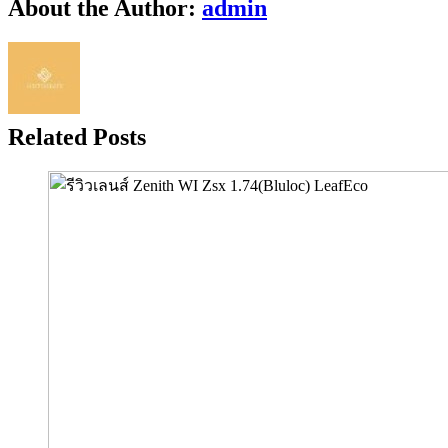
Facebook
Twitter
Reddit
LinkedIn
WhatsApp
Tumblr
Pinterest
About the Author:
admin
Related Posts