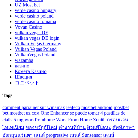
UZ Most bet
verde casino hungary
verde casino poland
verde casino romania
Vovan Casino
vulkan vegas DE
vulkan vegas DE login
Vulkan Vegas Germany
Vulkan Vegas Poland
VulkanVegas Poland
wazamba
казино
Комета Казино
Швеция
コニベット
Tags
comment parrainer sur winamax
leafeco
mostbet android
mostbet
bet
mostbet uz сом
One Enhancer
se puede tomar 4 pastillas de
cialis 5 mg
workfromhome
Work From Home
Zenith
กรอบแว่น
ไทเทเนียม
ของขวัญปีใหม่
ทำงานที่บ้าน
ผิวแพ้โลหะ
ศัพท์ภาษา
อังกฤษแว่นตา
เลนส์ progressive
เลนส์ Sunsensor
เลนส์