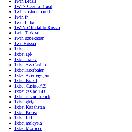
1win Brazil
1WIN Casino Brasil
1win casino spanish
1win fr
1win India
1WIN Official In Russia
1win Turkiye
1win uzbekistan
1winRussia
1xbet
1xbet apk
1xbet arabic
1xbet AZ Casino
1xbet Azerbajan
1xbet Azerbaydjan
1xbet Brazil
1xbet Casino AZ
1xbet casino BD
1xbet casino french
1xbet giriş
1xbet Kazahstan
1xbet Korea
1xbet KR
1xbet malaysia
1xbet Morocco