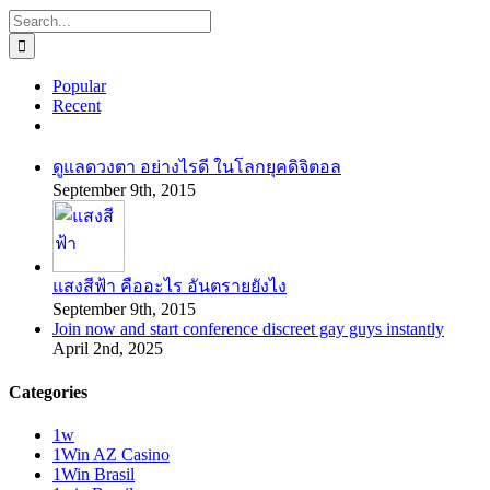
Search
for:
Popular
Recent
Comments
ดูแลดวงตา อย่างไรดี ในโลกยุคดิจิตอล
September 9th, 2015
แสงสีฟ้า คืออะไร อันตรายยังไง
September 9th, 2015
Join now and start conference discreet gay guys instantly
April 2nd, 2025
Categories
1w
1Win AZ Casino
1Win Brasil