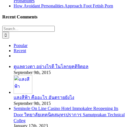
Probabilités
How Avoidant Personalities Approach Foot Fetish Porn
Recent Comments
Search
for:
Popular
Recent
Comments
ดูแลดวงตา อย่างไรดี ในโลกยุคดิจิตอล
September 9th, 2015
แสงสีฟ้า คืออะไร อันตรายยังไง
September 9th, 2015
Seminole On Line Casino Hotel Immokalee Reopening Its
Door วิทยาลัยเทคนิคสมุทรปราการ Samutprakan Technical
Colleg
January 17th, 2023