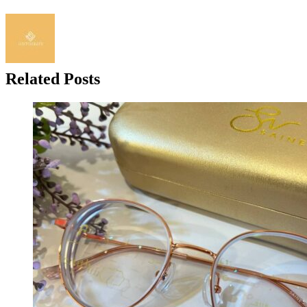
Related Posts