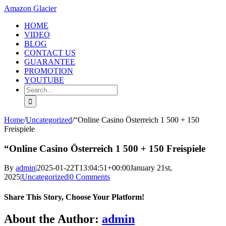
Skip
Amazon Glacier
to
HOME
content
VIDEO
BLOG
CONTACT US
GUARANTEE
PROMOTION
YOUTUBE
Search
for:
Home
/
Uncategorized
/
“Online Casino Österreich 1 500 + 150
Freispiele
“Online Casino Österreich 1 500 + 150 Freispiele
By
admin
|
2025-01-22T13:04:51+00:00
January 21st,
2025
|
Uncategorized
|
0 Comments
Share This Story, Choose Your Platform!
Facebook
Twitter
Reddit
LinkedIn
WhatsApp
Tumblr
Pinterest
About the Author:
admin