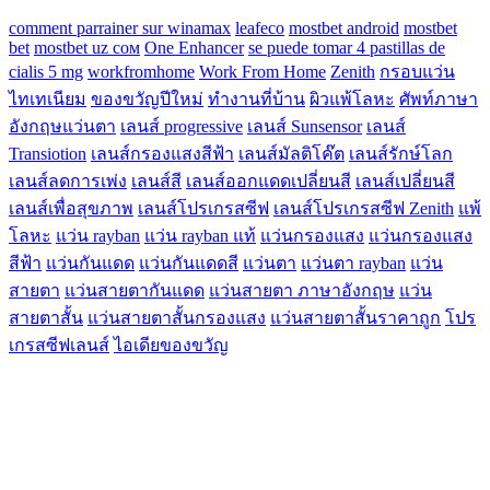
comment parrainer sur winamax
leafeco
mostbet android
mostbet
bet
mostbet uz сом
One Enhancer
se puede tomar 4 pastillas de
cialis 5 mg
workfromhome
Work From Home
Zenith
กรอบแว่น
ไทเทเนียม
ของขวัญปีใหม่
ทำงานที่บ้าน
ผิวแพ้โลหะ
ศัพท์ภาษา
อังกฤษแว่นตา
เลนส์ progressive
เลนส์ Sunsensor
เลนส์
Transiotion
เลนส์กรองแสงสีฟ้า
เลนส์มัลติโค๊ต
เลนส์รักษ์โลก
เลนส์ลดการเพ่ง
เลนส์สี
เลนส์ออกแดดเปลี่ยนสี
เลนส์เปลี่ยนสี
เลนส์เพื่อสุขภาพ
เลนส์โปรเกรสซีฟ
เลนส์โปรเกรสซีฟ Zenith
แพ้
โลหะ
แว่น rayban
แว่น rayban แท้
แว่นกรองแสง
แว่นกรองแสง
สีฟ้า
แว่นกันแดด
แว่นกันแดดสี
แว่นตา
แว่นตา rayban
แว่น
สายตา
แว่นสายตากันแดด
แว่นสายตา ภาษาอังกฤษ
แว่น
สายตาสั้น
แว่นสายตาสั้นกรองแสง
แว่นสายตาสั้นราคาถูก
โปร
เกรสซีฟเลนส์
ไอเดียของขวัญ