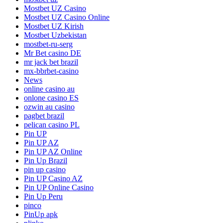
Mostbet UZ Casino
Mostbet UZ Casino Online
Mostbet UZ Kirish
Mostbet Uzbekistan
mostbet-ru-serg
Mr Bet casino DE
mr jack bet brazil
mx-bbrbet-casino
News
online casino au
onlone casino ES
ozwin au casino
pagbet brazil
pelican casino PL
Pin UP
Pin UP AZ
Pin UP AZ Online
Pin Up Brazil
pin up casino
Pin UP Casino AZ
Pin UP Online Casino
Pin Up Peru
pinco
PinUp apk