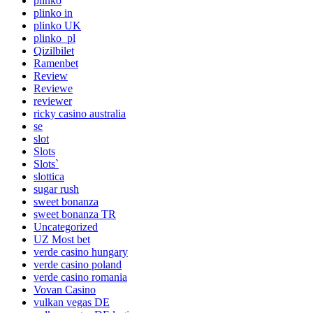
plinko
plinko in
plinko UK
plinko_pl
Qizilbilet
Ramenbet
Review
Reviewe
reviewer
ricky casino australia
se
slot
Slots
Slots`
slottica
sugar rush
sweet bonanza
sweet bonanza TR
Uncategorized
UZ Most bet
verde casino hungary
verde casino poland
verde casino romania
Vovan Casino
vulkan vegas DE