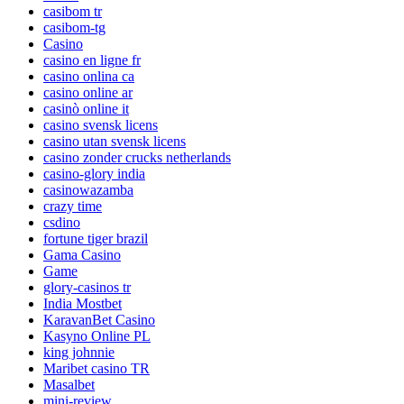
casibom tr
casibom-tg
Casino
casino en ligne fr
casino onlina ca
casino online ar
casinò online it
casino svensk licens
casino utan svensk licens
casino zonder crucks netherlands
casino-glory india
casinowazamba
crazy time
csdino
fortune tiger brazil
Gama Casino
Game
glory-casinos tr
India Mostbet
KaravanBet Casino
Kasyno Online PL
king johnnie
Maribet casino TR
Masalbet
mini-review