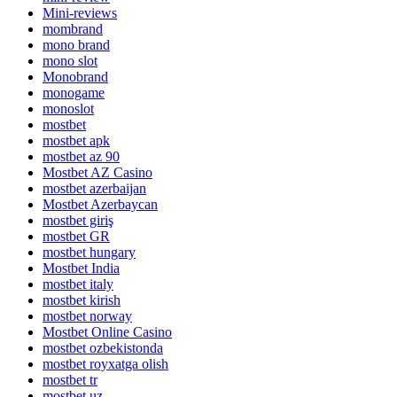
Mini-reviews
mombrand
mono brand
mono slot
Monobrand
monogame
monoslot
mostbet
mostbet apk
mostbet az 90
Mostbet AZ Casino
mostbet azerbaijan
Mostbet Azerbaycan
mostbet giriş
mostbet GR
mostbet hungary
Mostbet India
mostbet italy
mostbet kirish
mostbet norway
Mostbet Online Casino
mostbet ozbekistonda
mostbet royxatga olish
mostbet tr
mostbet uz