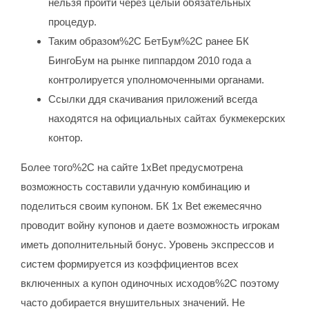
нельзя пройти через целый обязательных
процедур.
Таким образом%2C БетБум%2C ранее БК
БингоБум на рынке пиппардом 2010 года а
контролируется уполномоченными органами.
Ссылки ддя скачивания приложений всегда
находятся на официальных сайтах букмекерских
контор.
Более того%2C на сайте 1xBet предусмотрена
возможность составили удачную комбинацию и
поделиться своим купоном. БК 1x Bet ежемесячно
проводит войну купонов и даете возможность игрокам
иметь дополнительный бонус. Уровень экспрессов и
систем формируется из коэффициентов всех
включенных а купон одиночных исходов%2C поэтому
часто добирается внушительных значений. Не