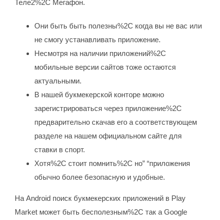
Теле2%2C Мегафон.
Они быть быть полезны%2C когда вы не вас или
не смогу устанавливать приложение.
Несмотря на наличии приложений%2C
мобильные версии сайтов тоже остаются
актуальными.
В нашей букмекерской конторе можно
зарегистрироваться через приложение%2C
предварительно скачав его а соответствующем
разделе на нашем официальном сайте для
ставки в спорт.
Хотя%2C стоит помнить%2C но” “приложения
обычно более безопасную и удобные.
На Android поиск букмекерских приложений в Play
Market может быть бесполезным%2C так а Google