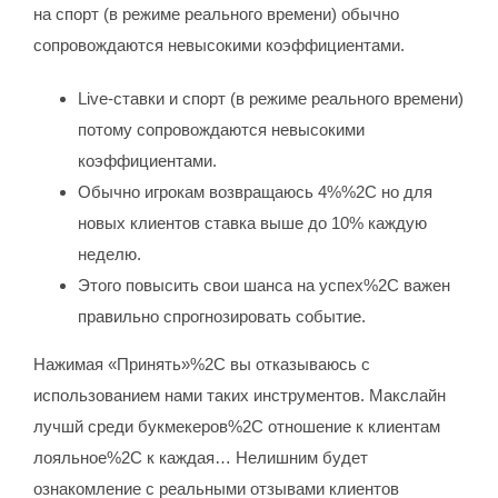
на спорт (в режиме реального времени) обычно
сопровождаются невысокими коэффициентами.
Live-ставки и спорт (в режиме реального времени)
потому сопровождаются невысокими
коэффициентами.
Обычно игрокам возвращаюсь 4%%2C но для
новых клиентов ставка выше до 10% каждую
неделю.
Этого повысить свои шанса на успех%2C важен
правильно спрогнозировать событие.
Нажимая «Принять»%2C вы отказываюсь с
использованием нами таких инструментов. Макслайн
лучшй среди букмекеров%2C отношение к клиентам
лояльное%2C к каждая… Нелишним будет
ознакомление с реальными отзывами клиентов