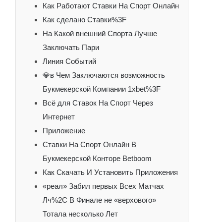
Как Работают Ставки На Спорт Онлайн
Как сделано Ставки%3F
На Какой внешний Спорта Лучше
Заключать Пари
Линия Событий
💎в Чем Заключаются возможность
Букмекерской Компании 1xbet%3F
Всё для Ставок На Спорт Через
Интернет
Приложение
Ставки На Спорт Онлайн В
Букмекерской Конторе Betboom
Как Скачать И Установить Приложения
«реал» Забил первых Всех Матчах
Лч%2C В Финале не «верхового»
Тотала несколько Лет