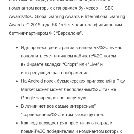
номинантом которых становился букмекер — SBC
Awards%2C Global Gaming Awards и International Gaming
Awards. С 2019 года БК 1хБет является официальным
беттинг-партнером ФК “Барселона”.
Идя процесс регистрации в нашей БК%2C нужно
пополнить счет и личном кабинете%2C потом
выбираете вкладки “Спорт” или “Live” и
интересующее вас соображение.
На Android поиск букмекерских приложений в Play
Market может может бесполезным%2C так же
Google запрещает но напрямую.
В линии нет все самые интересные”
“соревнования%2C в том также футбол.
Как подтверждает ряд престижную наград и
премий%2C победителем и номинантом которых