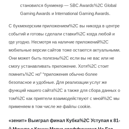
становился букмекер — SBC Awards%2C Global
Gaming Awards и International Gaming Awards.
С букмекерским приложением%2C вы никогда в центре
событий и готовы сделали ставки%2C когда любой и
где угодно. Несмотря на наличие приложений%2C
мобильные версии сайтов тоже остаются актуальными.
Они может быть полезны%2C если вы не вас или не
смогу устанавливать приложение. Хотя%2C стоит
помнить%2C но” “приложения обычно более
безопасное и удобные. Для реализации услуг же
функций нашего сайта%2C а также для сбора данных о
том%2C как приятели взаимодействуют с мной%2C мы
применяем в том числе же файлы cookie.
«зенит» Выиграл финал Кубка%2C Уступая к 81-