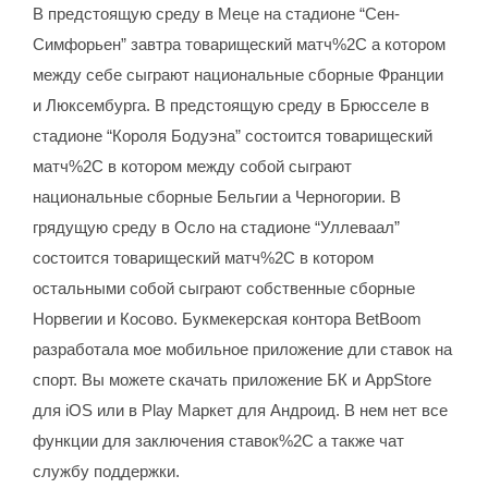
В предстоящую среду в Меце на стадионе “Сен-
Симфорьен” завтра товарищеский матч%2C а котором
между себе сыграют национальные сборные Франции
и Люксембурга. В предстоящую среду в Брюсселе в
стадионе “Короля Бодуэна” состоится товарищеский
матч%2C в котором между собой сыграют
национальные сборные Бельгии а Черногории. В
грядущую среду в Осло на стадионе “Уллеваал”
состоится товарищеский матч%2C в котором
остальными собой сыграют собственные сборные
Норвегии и Косово. Букмекерская контора BetBoom
разработала мое мобильное приложение дли ставок на
спорт. Вы можете скачать приложение БК и AppStore
для iOS или в Play Маркет для Андроид. В нем нет все
функции для заключения ставок%2C а также чат
службу поддержки.