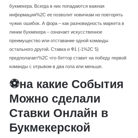
букмекера. Всегда в них попадаются важная
информация%2C ее позволит новичкам но повторять
чужих ошибок. А фора – как разновидность маркета в
линии букмекера – означает искусственное
преимущество или отставание одной команды
остального другой. Ставка и Ф1 (-1%2C 5)
предполагает%2C что беттор ставит на победу первой
команды с отрывом в два гола или меньше.
⚽на какие События
Можно сделали
Ставки Онлайн в
Букмекерской