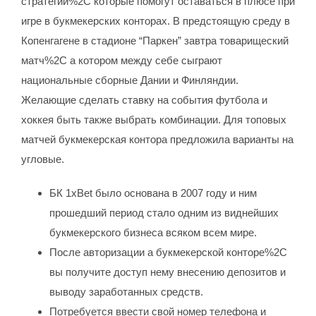
стратегии%2C которые помогут оставаться в плюсе при
игре в букмекерских конторах. В предстоящую среду в
Копенгагене в стадионе “Паркен” завтра товарищеский
матч%2C а котором между себе сыграют
национальные сборные Дании и Финляндии.
Желающие сделать ставку на события футбола и
хоккея быть также выбрать комбинации. Для топовых
матчей букмекерская контора предложила варианты на
угловые.
БК 1xBet было основана в 2007 году и ним
прошедший период стало одним из виднейших
букмекерского бизнеса всяком всем мире.
После авторизации а букмекерской конторе%2C
вы получите доступ нему внесению депозитов и
выводу заработанных средств.
Потребуется ввести свой номер телефона и