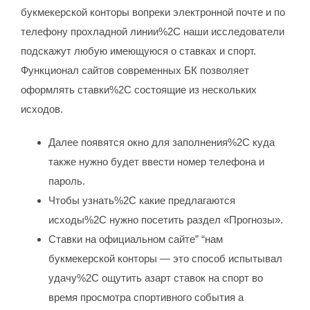
букмекерской конторы вопреки электронной почте и по
телефону прохладной линии%2C наши исследователи
подскажут любую имеющуюся о ставках и спорт.
Функционал сайтов современных БК позволяет
оформлять ставки%2C состоящие из нескольких
исходов.
Далее появятся окно для заполнения%2C куда
также нужно будет ввести номер телефона и
пароль.
Чтобы узнать%2C какие предлагаются
исходы%2C нужно посетить раздел «Прогнозы».
Ставки на официальном сайте” “нам
букмекерской конторы — это способ испытывал
удачу%2C ощутить азарт ставок на спорт во
время просмотра спортивного события а