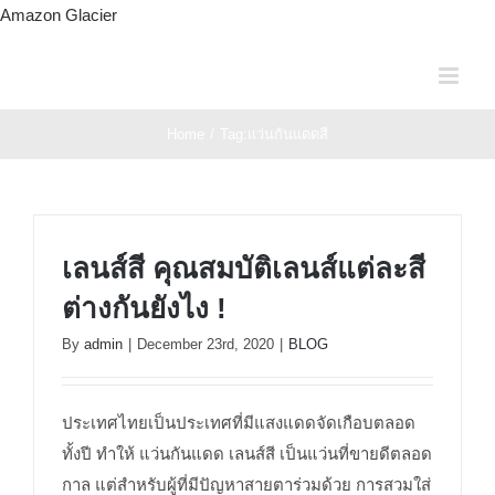
Skip
Amazon Glacier
to
content
Home
/
Tag:
แว่นกันแดดสี
เลนส์สี คุณสมบัติเลนส์แต่ละสี
ต่างกันยังไง !
By
admin
|
December 23rd, 2020
|
BLOG
ประเทศไทยเป็นประเทศที่มีแสงแดดจัดเกือบตลอด
ทั้งปี ทำให้ แว่นกันแดด เลนส์สี เป็นแว่นที่ขายดีตลอด
กาล แต่สำหรับผู้ที่มีปัญหาสายตาร่วมด้วย การสวมใส่