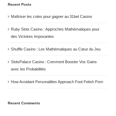
Recent Posts
Maîtriser les cotes pour gagner au 31bet Casino
Ruby Slots Casino : Approches Mathématiques pour
des Victoires Imposantes
Shuffle Casino : Les Mathématiques au Cœur du Jeu
SlotsPalace Casino : Comment Booster Vos Gains
avec les Probabilités
How Avoidant Personalities Approach Foot Fetish Porn
Recent Comments