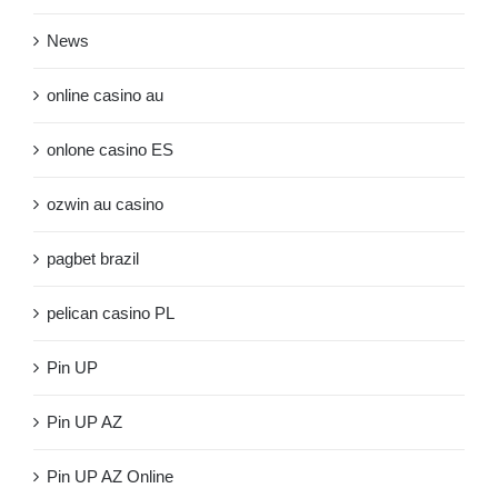
News
online casino au
onlone casino ES
ozwin au casino
pagbet brazil
pelican casino PL
Pin UP
Pin UP AZ
Pin UP AZ Online