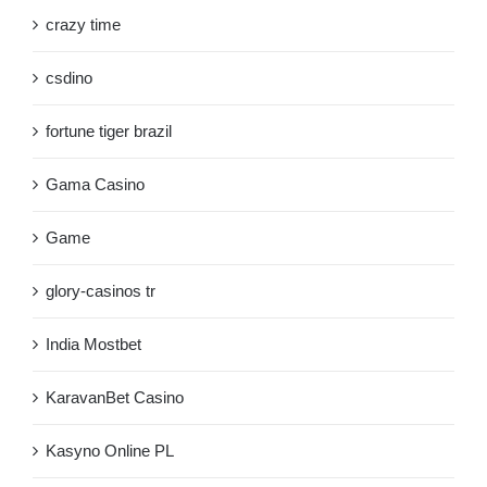
crazy time
csdino
fortune tiger brazil
Gama Casino
Game
glory-casinos tr
India Mostbet
KaravanBet Casino
Kasyno Online PL