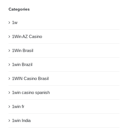
Categories
1w
1Win AZ Casino
1Win Brasil
1win Brazil
1WIN Casino Brasil
1win casino spanish
1win fr
1win India