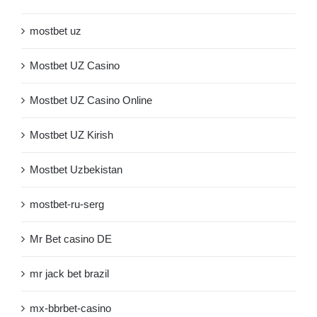
mostbet uz
Mostbet UZ Casino
Mostbet UZ Casino Online
Mostbet UZ Kirish
Mostbet Uzbekistan
mostbet-ru-serg
Mr Bet casino DE
mr jack bet brazil
mx-bbrbet-casino