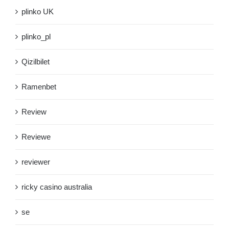
plinko UK
plinko_pl
Qizilbilet
Ramenbet
Review
Reviewe
reviewer
ricky casino australia
se