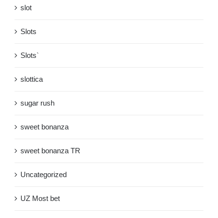
slot
Slots
Slots`
slottica
sugar rush
sweet bonanza
sweet bonanza TR
Uncategorized
UZ Most bet