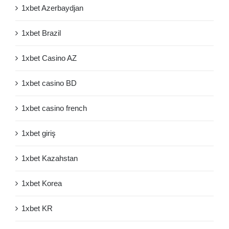
1xbet Azerbaydjan
1xbet Brazil
1xbet Casino AZ
1xbet casino BD
1xbet casino french
1xbet giriş
1xbet Kazahstan
1xbet Korea
1xbet KR