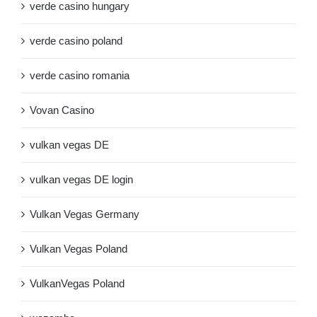
verde casino hungary
verde casino poland
verde casino romania
Vovan Casino
vulkan vegas DE
vulkan vegas DE login
Vulkan Vegas Germany
Vulkan Vegas Poland
VulkanVegas Poland