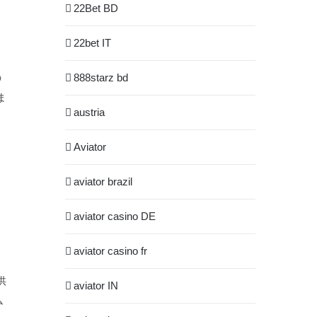
22Bet BD
22bet IT
888starz bd
の
ま
austria
Aviator
aviator brazil
aviator casino DE
aviator casino fr
供
aviator IN
ム