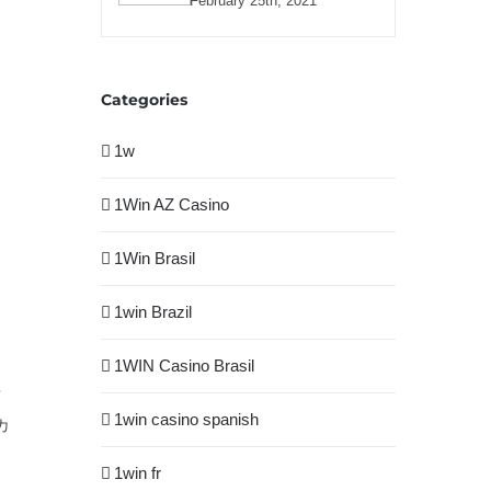
February 25th, 2021
Categories
1w
1Win AZ Casino
1Win Brasil
1win Brazil
1WIN Casino Brasil
対
1win casino spanish
カ
1win fr