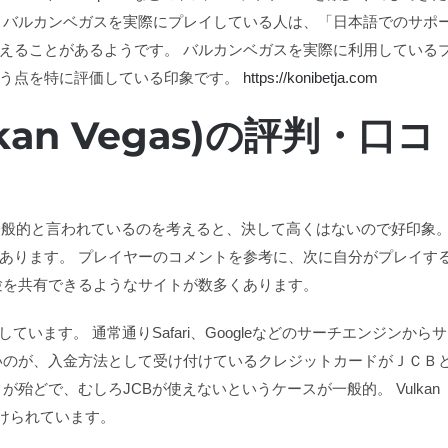
 バルカンベガスを実際にプレイしている人は、「日本語でのサポ
えることがあるようです。 バルカンベガスを実際に利用している
いう点を特に評価している印象です。
https://konibetja.com
an Vegas)の評判・口コ
も一般的と言われているのを考えると、決して高くはないので好印象
あります。 プレイヤーのコメントを参考に、次に自分がプレイす
験を共有できるようなサイトが数多くあります。
応しています。 通常通りSafari、Googleなどのサーチエンジンからサ
いのが、入金方法として受け付けているクレジットカードがＪＣＢ
ジノが殆どで、むしろJCBが使えないというケースが一般的。 Vulkan
設けられています。