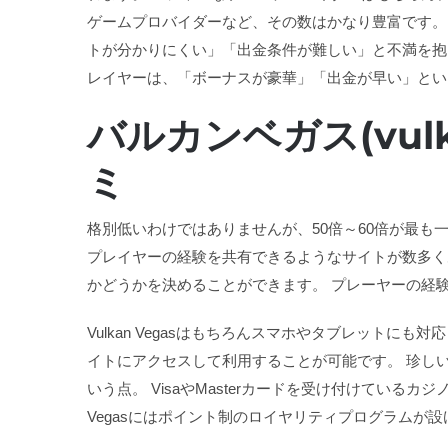
ゲームプロバイダーなど、その数はかなり豊富です。
トが分かりにくい」「出金条件が難しい」と不満を抱
レイヤーは、「ボーナスが豪華」「出金が早い」と
バルカンベガス(vulk
ミ
格別低いわけではありませんが、50倍～60倍が最
プレイヤーの経験を共有できるようなサイトが数多く
かどうかを決めることができます。 プレーヤーの経
Vulkan Vegasはもちろんスマホやタブレットにも対
イトにアクセスして利用することが可能です。 珍し
いう点。 VisaやMasterカードを受け付けているカ
Vegasにはポイント制のロイヤリティプログラムが