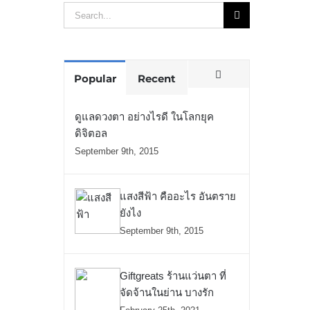
Search
for:
Comments
Popular
Recent
ดูแลดวงตา อย่างไรดี ในโลกยุค
ดิจิตอล
September 9th, 2015
แสงสีฟ้า คืออะไร อันตราย
ยังไง
September 9th, 2015
Giftgreats ร้านแว่นตา ที่
จัดจ้านในย่าน บางรัก