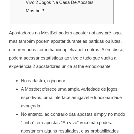
Vivo 2 Jogos Na Casa De Apostas
Mostbet?
Apostadores na MostBet podem apostar not any pré-jogo,
mas também podem apostar durante as partidas ou lutas,
em mercados como handicap elizabeth outros. Além disso,
podem acessar estatísticas ao vivo e tudo que vuelta a
experiência 2 apostadores única at the emocionante.
No cadastro, o jogador
A Mostbet oferece uma ampla variedade de jogos
esportivos, uma interface amigável e funcionalidade
avançada.
No entanto, ao contrário das apostas simply no modo
“Linha”, em apostas “Ao vivo” você não poderá
apostar em alguns resultados, e as probabilidades