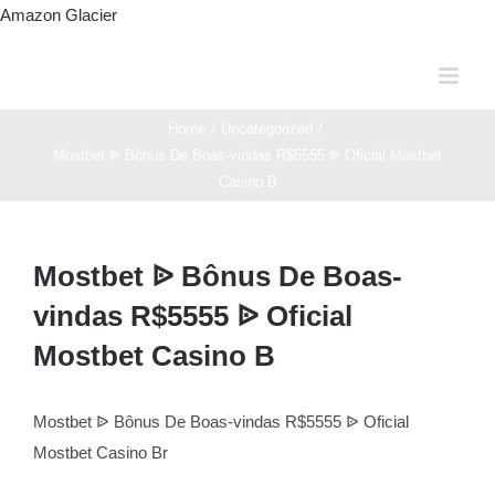
Skip
Amazon Glacier
to
content
Home
/
Uncategorized
/
Mostbet ᐉ Bônus De Boas-vindas R$5555 ᐉ Oficial Mostbet
Casino B
Mostbet ᐉ Bônus De Boas-
vindas R$5555 ᐉ Oficial
Mostbet Casino B
Mostbet ᐉ Bônus De Boas-vindas R$5555 ᐉ Oficial
Mostbet Casino Br