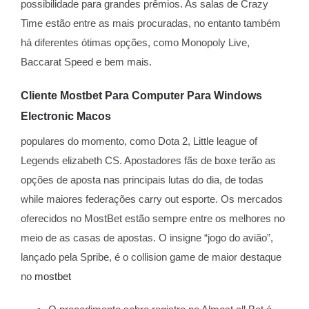
possibilidade para grandes prêmios. As salas de Crazy
Time estão entre as mais procuradas, no entanto também
há diferentes ótimas opções, como Monopoly Live,
Baccarat Speed e bem mais.
Cliente Mostbet Para Computer Para Windows
Electronic Macos
populares do momento, como Dota 2, Little league of
Legends elizabeth CS. Apostadores fãs de boxe terão as
opções de aposta nas principais lutas do dia, de todas
while maiores federações carry out esporte. Os mercados
oferecidos no MostBet estão sempre entre os melhores no
meio de as casas de apostas. O insigne “jogo do avião”,
lançado pela Spribe, é o collision game de maior destaque
no
mostbet