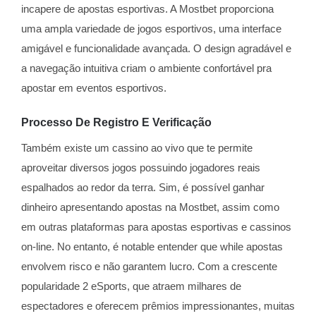
incapere de apostas esportivas. A Mostbet proporciona
uma ampla variedade de jogos esportivos, uma interface
amigável e funcionalidade avançada. O design agradável e
a navegação intuitiva criam o ambiente confortável pra
apostar em eventos esportivos.
Processo De Registro E Verificação
Também existe um cassino ao vivo que te permite
aproveitar diversos jogos possuindo jogadores reais
espalhados ao redor da terra. Sim, é possível ganhar
dinheiro apresentando apostas na Mostbet, assim como
em outras plataformas para apostas esportivas e cassinos
on-line. No entanto, é notable entender que while apostas
envolvem risco e não garantem lucro. Com a crescente
popularidade 2 eSports, que atraem milhares de
espectadores e oferecem prêmios impressionantes, muitas