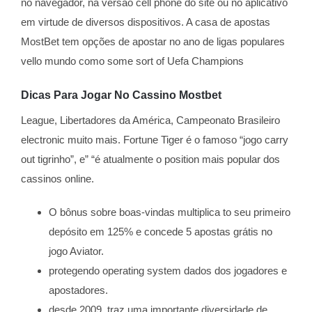
no navegador, na versão cell phone do site ou no aplicativo
em virtude de diversos dispositivos. A casa de apostas
MostBet tem opções de apostar no ano de ligas populares
vello mundo como some sort of Uefa Champions
Dicas Para Jogar No Cassino Mostbet
League, Libertadores da América, Campeonato Brasileiro
electronic muito mais. Fortune Tiger é o famoso “jogo carry
out tigrinho”, e” “é atualmente o position mais popular dos
cassinos online.
O bônus sobre boas-vindas multiplica to seu primeiro
depósito em 125% e concede 5 apostas grátis no
jogo Aviator.
protegendo operating system dados dos jogadores e
apostadores.
desde 2009, traz uma importante diversidade de