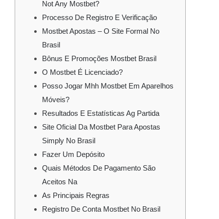
Not Any Mostbet?
Processo De Registro E Verificação
Mostbet Apostas – O Site Formal No
Brasil
Bônus E Promoções Mostbet Brasil
O Mostbet É Licenciado?
Posso Jogar Mhh Mostbet Em Aparelhos
Móveis?
Resultados E Estatísticas Ag Partida
Site Oficial Da Mostbet Para Apostas
Simply No Brasil
Fazer Um Depósito
Quais Métodos De Pagamento São
Aceitos Na
As Principais Regras
Registro De Conta Mostbet No Brasil