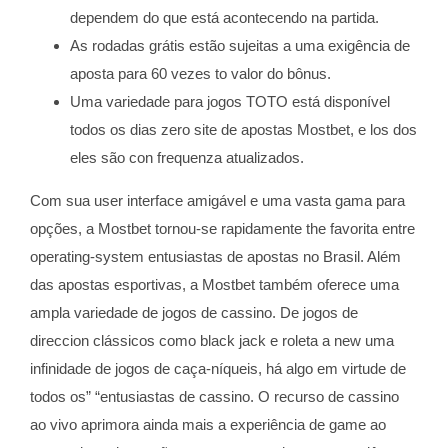
dependem do que está acontecendo na partida.
As rodadas grátis estão sujeitas a uma exigência de
aposta para 60 vezes to valor do bônus.
Uma variedade para jogos TOTO está disponível
todos os dias zero site de apostas Mostbet, e los dos
eles são con frequenza atualizados.
Com sua user interface amigável e uma vasta gama para
opções, a Mostbet tornou-se rapidamente the favorita entre
operating-system entusiastas de apostas no Brasil. Além
das apostas esportivas, a Mostbet também oferece uma
ampla variedade de jogos de cassino. De jogos de
direccion clássicos como black jack e roleta a new uma
infinidade de jogos de caça-níqueis, há algo em virtude de
todos os” “entusiastas de cassino. O recurso de cassino
ao vivo aprimora ainda mais a experiência de game ao