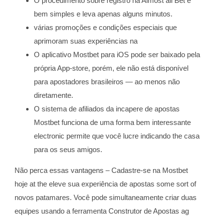
O procedimento sobre registro na Almost all Bet é
bem simples e leva apenas alguns minutos.
várias promoções e condições especiais que
aprimoram suas experiências na
O aplicativo Mostbet para iOS pode ser baixado pela
própria App-store, porém, ele não está disponível
para apostadores brasileiros — ao menos não
diretamente.
O sistema de afiliados da incapere de apostas
Mostbet funciona de uma forma bem interessante
electronic permite que você lucre indicando the casa
para os seus amigos.
Não perca essas vantagens – Cadastre-se na Mostbet
hoje at the eleve sua experiência de apostas some sort of
novos patamares. Você pode simultaneamente criar duas
equipes usando a ferramenta Construtor de Apostas ag