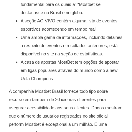
fundamental para os quais a” “Mostbet se
destacasse no Brasil e no globo.
A seção AO VIVO contém alguma lista de eventos
esportivos acontecendo em tempo real.
Uma ampla gama de informações, incluindo detalhes
a respeito de eventos e resultados anteriores, está
disponível no site na seção de estatísticas.
A casa de apostas MostBet tem opções de apostar
em ligas populares através do mundo como a new
Uefa Champions
A companhia Mostbet Brasil fornece todo tipo sobre
recurso em também de 20 idiomas diferentes para
asegurar acessibilidade aos seus clientes. Dados mostram
que o número de usuários registrados no site oficial
perform Mostbet é exceptional a um milhão. É uma