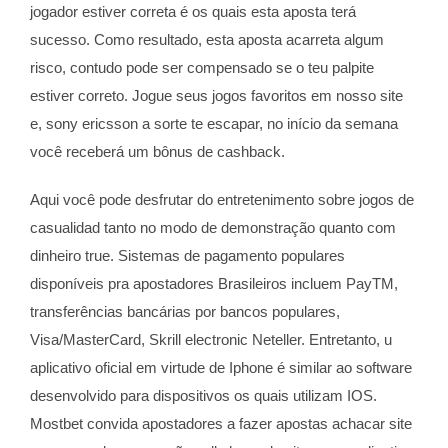
jogador estiver correta é os quais esta aposta terá
sucesso. Como resultado, esta aposta acarreta algum
risco, contudo pode ser compensado se o teu palpite
estiver correto. Jogue seus jogos favoritos em nosso site
e, sony ericsson a sorte te escapar, no início da semana
você receberá um bônus de cashback.
Aqui você pode desfrutar do entretenimento sobre jogos de
casualidad tanto no modo de demonstração quanto com
dinheiro true. Sistemas de pagamento populares
disponíveis pra apostadores Brasileiros incluem PayTM,
transferências bancárias por bancos populares,
Visa/MasterCard, Skrill electronic Neteller. Entretanto, u
aplicativo oficial em virtude de Iphone é similar ao software
desenvolvido para dispositivos os quais utilizam IOS.
Mostbet convida apostadores a fazer apostas achacar site