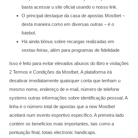
basta acessar u site oficial usando o nosso link.
O principal destaque da casa de apostas Mostbet –
desta maneira como em diversas outras – é o
futebol.
Há ainda bônus sobre recargas realizadas em
sextas-feiras, além para programas de fidelidade
Isso é feito para evitar elevados abusos do libro e violações
2 Termos e Condições da Mostbet. A plataforma irá
desativar imediatamente quaisquer conta que tenham u
mesmo nome, endereço de e-mail, número de telefone
systems outras informações sobre identificação pessoal. A
linha é o número total de apostas que a new Mostbet
aceitará num evento esportivo específico. A primeira lado
contém os beneficios mais importantes, tais como a
pontuação final, totais electronic handicaps.