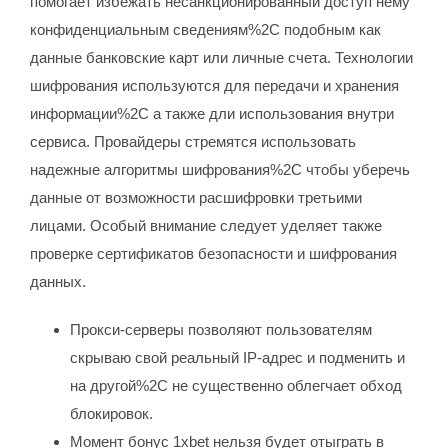
помогает избежать несанкционированный доступ нему
конфиденциальным сведениям%2C подобным как
данные банковские карт или личные счета. Технологии
шифрования используются для передачи и хранения
информации%2C а также дли использования внутри
сервиса. Провайдеры стремятся использовать
надежные алгоритмы шифрования%2C чтобы уберечь
данные от возможности расшифровки третьими
лицами. Особый внимание следует уделяет также
проверке сертификатов безопасности и шифрования
данных.
Прокси-серверы позволяют пользователям
скрываю свой реальный IP-адрес и подменить и
на другой%2C не существенно облегчает обход
блокировок.
Момент бонус 1xbet нельзя будет отыграть в