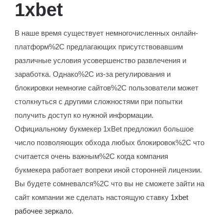
1хbet
В наше время существует немногочисленных онлайн-
платформ%2C предлагающих присутствовавшим
различные условия усовершенство развлечения и
заработка. Однако%2C из-за регулирования и
блокировки немногие сайтов%2C пользователи может
столкнуться с другими сложностями при попытки
получить доступ ко нужной информации.
Официальному букмекер 1xBet предложил большое
число позволяющих обхода любых блокировок%2C что
считается очень важным%2C когда компания
букмекера работает вопреки иной сторонней лицензии.
Вы будете сомневался%2C что вы не сможете зайти на
сайт компании же сделать настоящую ставку
1xbet
рабочее зеркало
.