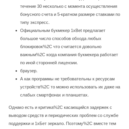
течение 30 несколько с момента осуществления
бонусного счета и 5-кратном размере ставками по
типу экспресс.
Официальным букмекер 1xBet предлагает
большое число способов обхода любых
блокировок%2C что считается довольно
важным%2C когда компания букмекера работает
по иной сторонней лицензии.
браузер.
А как программы не требовательны к ресурсам
устройств%2C то можно использовать их даже на
слабых смартфонах и планшетах.
Однако есть и критика%2C касающийся задержек с
выводом средств и периодических проблем со службе
поддержки и 1хБет зеркало. Поэтому%2C вместе тем