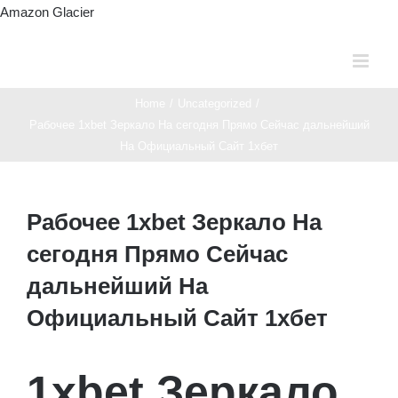
Skip
Amazon Glacier
to
content
Home
/
Uncategorized
/
Рабочее 1xbet Зеркало На сегодня Прямо Сейчас дальнейший
На Официальный Сайт 1хбет
Рабочее 1xbet Зеркало На
сегодня Прямо Сейчас
дальнейший На
Официальный Сайт 1хбет
1xbet Зеркало