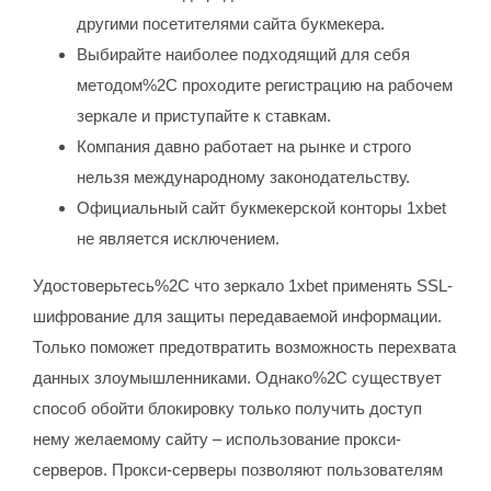
другими посетителями сайта букмекера.
Выбирайте наиболее подходящий для себя
методом%2C проходите регистрацию на рабочем
зеркале и приступайте к ставкам.
Компания давно работает на рынке и строго
нельзя международному законодательству.
Официальный сайт букмекерской конторы 1xbet
не является исключением.
Удостоверьтесь%2C что зеркало 1xbet применять SSL-
шифрование для защиты передаваемой информации.
Только поможет предотвратить возможность перехвата
данных злоумышленниками. Однако%2C существует
способ обойти блокировку только получить доступ
нему желаемому сайту – использование прокси-
серверов. Прокси-серверы позволяют пользователям