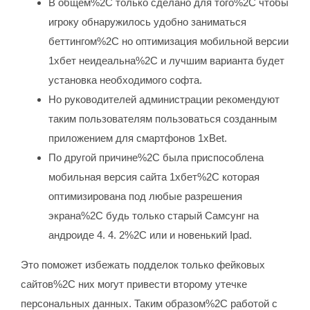
В общем%2C только сделано для того%2C чтобы
игроку обнаружилось удобно заниматься
беттингом%2C но оптимизация мобильной версии
1хбет неидеальна%2C и лучшим варианта будет
установка необходимого софта.
Но руководителей администрации рекомендуют
таким пользователям пользоваться созданным
приложением для смартфонов 1xBet.
По другой причине%2C была приспособлена
мобильная версия сайта 1хбет%2C которая
оптимизирована под любые разрешения
экрана%2C будь только старый Самсунг на
андроиде 4. 4. 2%2C или и новенький Ipad.
Это поможет избежать подделок только фейковых
сайтов%2C них могут привести второму утечке
персональных данных. Таким образом%2C работой с