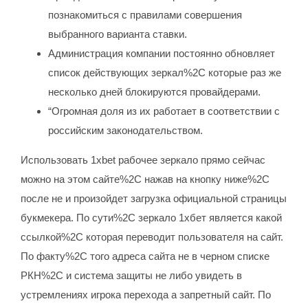
познакомиться с правилами совершения
выбранного варианта ставки.
Администрация компании постоянно обновляет
список действующих зеркал%2C которые раз же
несколько дней блокируются провайдерами.
“Огромная доля из их работает в соответствии с
российским законодательством.
Использовать 1xbet рабочее зеркало прямо сейчас
можно на этом сайте%2C нажав на кнопку ниже%2C
после не и произойдет загрузка официальной страницы
букмекера. По сути%2C зеркало 1хбет является какой
ссылкой%2C которая переводит пользователя на сайт.
По факту%2C того адреса сайта не в черном списке
РКН%2C и система защиты не либо увидеть в
устремлениях игрока перехода а запретный сайт. По