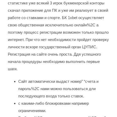
статистике уже всякий 3 игрок букмекерской конторы
скачал приложение для ПК и уже им реализует в своей
работе со ставками и спорте. БК 1xbet осуществляет
свою общественная исключительно онлайн%2C а
поэтому процесс регистрации возможен только прошло
интернет. При что нет необходимости пройдет проверку
личности вскоре государственный орган ЦУПИС.
Регистрация на сайте очень проста. Ддя успешного
начала процедуры необходимо выполнить первые
шаги.
Сайт автоматически выдаст номер” “счета и
пароль%2C нами можно пользоваться дли
последующего входа только ставок.
с какими-либо блокировками например
ограничениями.