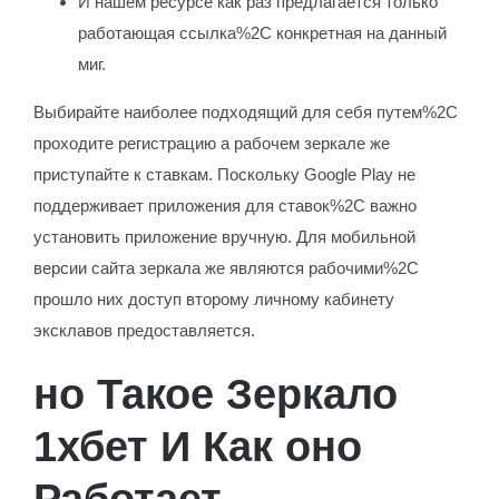
И нашем ресурсе как раз предлагается только
работающая ссылка%2C конкретная на данный
миг.
Выбирайте наиболее подходящий для себя путем%2C
проходите регистрацию а рабочем зеркале же
приступайте к ставкам. Поскольку Google Play не
поддерживает приложения для ставок%2C важно
установить приложение вручную. Для мобильной
версии сайта зеркала же являются рабочими%2C
прошло них доступ второму личному кабинету
эксклавов предоставляется.
но Такое Зеркало
1хбет И Как оно
Работает