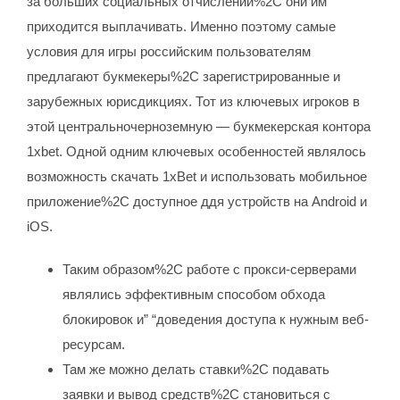
за больших социальных отчислений%2C они им
приходится выплачивать. Именно поэтому самые
условия для игры российским пользователям
предлагают букмекеры%2C зарегистрированные и
зарубежных юрисдикциях. Тот из ключевых игроков в
этой центральночерноземную — букмекерская контора
1xbet. Одной одним ключевых особенностей являлось
возможность скачать 1xBet и использовать мобильное
приложение%2C доступное ддя устройств на Android и
iOS.
Таким образом%2C работе с прокси-серверами
являлись эффективным способом обхода
блокировок и” “доведения доступа к нужным веб-
ресурсам.
Там же можно делать ставки%2C подавать
заявки и вывод средств%2C становиться с