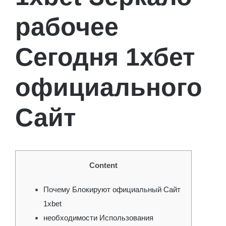
рабочее
Сегодня 1хбет
официального
Сайт
Content
Почему Блокируют официальный Сайт
1хbet
необходимости Использования