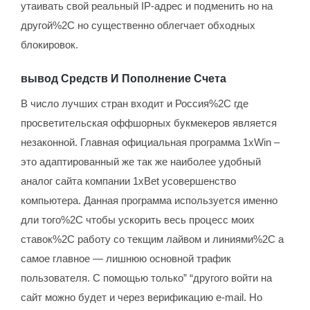
утаивать свой реальный IP-адрес и подменить но на
другой%2C но существенно облегчает обходных
блокировок.
вывод Средств И Пополнение Счета
В число лучших стран входит и Россия%2C где
просветительская оффшорных букмекеров является
незаконной. Главная официальная программа 1xWin –
это адаптированный же так же наиболее удобный
аналог сайта компании 1xBet усовершенство
компьютера. Данная программа используется именно
дли того%2C чтобы ускорить весь процесс моих
ставок%2C работу со текщим лайвом и линиями%2C а
самое главное — лишнюю основной трафик
пользователя. С помощью только” “другого войти на
сайт можно будет и через верификацию e-mail. Но