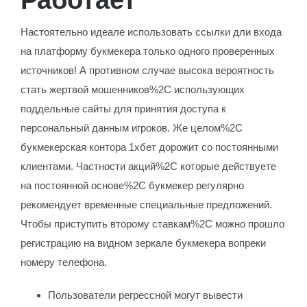
Настоятельно идеале использовать ссылки дли входа
на платформу букмекера только одного проверенных
источников! А противном случае высока вероятность
стать жертвой мошенников%2C использующих
поддельные сайты для принятия доступа к
персональный данным игроков. Же целом%2C
букмекерская контора 1хбет дорожит со постоянными
клиентами. Частности акций%2C которые действуете
на постоянной основе%2C букмекер регулярно
рекомендует временные специальные предложений.
Чтобы приступить второму ставкам%2C можно прошло
регистрацию на видном зеркале букмекера вопреки
номеру телефона.
Пользователи регрессной могут вывести