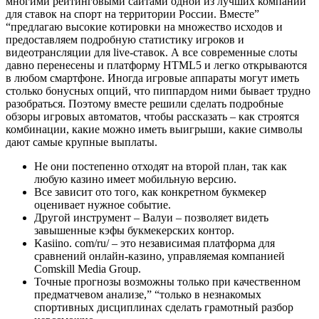
многими рейтинговыми сайтами одной из лучших компаний
для ставок на спорт на территории России. Вместе”
“предлагаю высокие котировки на множество исходов и
предоставляем подробную статистику игроков и
видеотрансляции для live-ставок. А все современные слоты
давно перенесены и платформу HTML5 и легко открываются
в любом смартфоне. Иногда игровые аппараты могут иметь
столько бонусных опций, что пиппардом ними бывает трудно
разобраться. Поэтому вместе решили сделать подробные
обзоры игровых автоматов, чтобы рассказать – как строятся
комбинации, какие можно иметь выигрыши, какие символы
дают самые крупные выплаты.
Не они постепенно отходят на второй план, так как
любую казино имеет мобильную версию.
Все зависит ото того, как конкретном букмекер
оценивает нужное событие.
Другой инструмент – Валуи – позволяет видеть
завышенные кэфы букмекерских контор.
Kasiino. com/ru/ – это независимая платформа для
сравнений онлайн-казино, управляемая компанией
Comskill Media Group.
Точные прогнозы возможны только при качественном
предматчевом анализе,” “только в незнакомых
спортивных дисциплинах сделать грамотный разбор