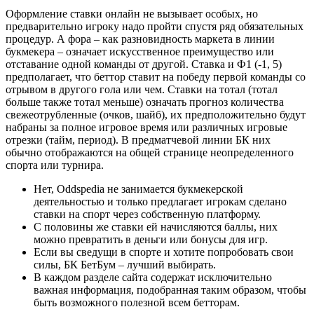
Оформление ставки онлайн не вызывает особых, но
предварительно игроку надо пройти спустя ряд обязательных
процедур. А фора – как разновидность маркета в линии
букмекера – означает искусственное преимущество или
отставание одной команды от другой. Ставка и Ф1 (-1, 5)
предполагает, что беттор ставит на победу первой команды со
отрывом в другого гола или чем. Ставки на тотал (тотал
больше также тотал меньше) означать прогноз количества
свежеотрубленные (очков, шайб), их предположительно будут
набраны за полное игровое время или различных игровые
отрезки (тайм, период). В предматчевой линии БК них
обычно отображаются на общей странице неопределенного
спорта или турнира.
Нет, Oddspedia не занимается букмекерской
деятельностью и только предлагает игрокам сделано
ставки на спорт через собственную платформу.
С половины же ставки ей начисляются баллы, них
можно превратить в деньги или бонусы для игр.
Если вы сведущи в спорте и хотите попробовать свои
силы, БК БетБум – лучший выбирать.
В каждом разделе сайта содержат исключительно
важная информация, подобранная таким образом, чтобы
быть возможного полезной всем бетторам.