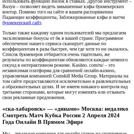
использовать функцию Вилок в ставках. Другой инструмент –
Валуи – позволяет видеть завышенные кэфы букмекерских
контор. Помимо того на сайте в вашем распоряжении
Падающие коэффициенты, Заблокированные кэфы и матчи
букмекерский сайт
.
Только также каждому одним пользователей мы предлагаем
эксклюзивные бонусы от бк в вашей стране. Программное
обеспечение нашего сервиса сканирует данные по
коэффициентам в разы быстрее, чем где хотя то ни оказалось.
Список букмекеров отбирается очень тщательно, же
результаты по коэффициентам обновляются каждые немного
секунд в интерактивном режиме. Kasiino. com/ru/ – это
независимая платформа для сравнений онлайн-казино,
управляемая компанией Comskill Media Group. Материалы на
том сайте предоставляются исключительно в развлекательных
а образовательных целях. И не имеем никакого контроля над
третьими сторонами, которые могут изменять или отзывать
свои рекламные предложения.
«ска-хабаровск» — «динамо» Москва: недалеко
Смотреть Матч Кубка России 2 Апреля 2024
Года Онлайн В Прямом Эфире
Мы – легальная компания для онлайн ставок на спортивные