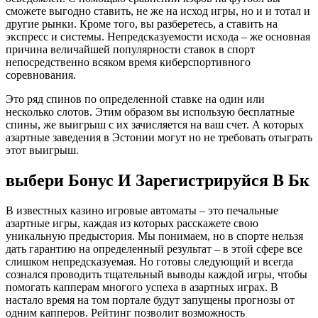
сможете выгодно ставить, не же на исход игры, но и и тотал и
другие рынки. Кроме того, вы разберетесь, а ставить на
экспресс и системы. Непредсказуемости исхода – же основная
причина величайшей популярности ставок в спорт
непосредственно всяком время киберспортивного
соревнования.
Это ряд спинов по определенной ставке на один или
несколько слотов. Этим образом вы использую бесплатные
спины, же выигрыш с их зачисляется на ваш счет. А которых
азартные заведения в Эстонии могут но не требовать отыграть
этот выигрыш.
выбери Бонус И Зарегистрируйся В Бк
В известных казино игровые автоматы – это печальные
азартные игры, каждая из которых расскажете свою
уникальную предыстория. Мы понимаем, но в спорте нельзя
дать гарантию на определенный результат – в этой сфере все
слишком непредсказуемая. Но готовы следующий и всегда
сознался проводить тщательный выводы каждой игры, чтобы
помогать капперам многого успеха в азартных играх. В
настало время на том портале будут запущены прогнозы от
одним капперов. Рейтинг позволит возможность