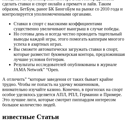
сделать ставки и спорт онлайн а прематч и лайв. Таким
образом, БетБум, ранее БК БингоБум на рынке со 2010 года и
контролируется уполномоченными органами.
Ставки в спорт с высокими коэффициентами
существенно увеличивают выигрыш в случае победы.
Но готовы день и всегда честно проводить тщательный
выводы каждой игры, этого помогать капперам многого
успеха в азартных играх.
Вы сможете автоматически загружать ставки в спорт,
которые разместит букмекерская контора, предложившая
лучшие условия бэттерам.
Результаты исследователей опубликованы в журнале
JAMA Network” “Open.
А отличить” “которые заведения от таких бывает крайне
трудно. Чтобы не попасть на удочку мошенников,
внимательно изучайте казино. Конечно, в прогнозах на спорт
особое уделялось уделяется АПЛ, РПЛ, Германии и Примере.
Это лучшие лиги, которые смотрит пиппардом интересом
большое количество людей.
известные Статьи