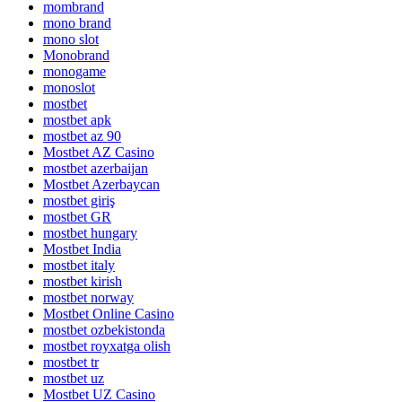
mombrand
mono brand
mono slot
Monobrand
monogame
monoslot
mostbet
mostbet apk
mostbet az 90
Mostbet AZ Casino
mostbet azerbaijan
Mostbet Azerbaycan
mostbet giriş
mostbet GR
mostbet hungary
Mostbet India
mostbet italy
mostbet kirish
mostbet norway
Mostbet Online Casino
mostbet ozbekistonda
mostbet royxatga olish
mostbet tr
mostbet uz
Mostbet UZ Casino